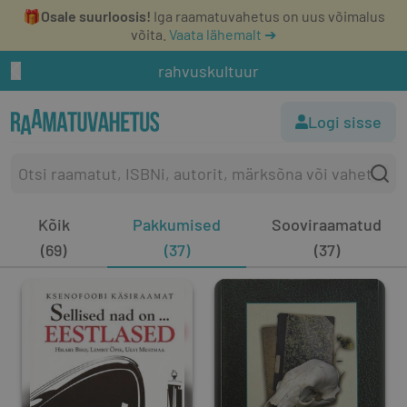
🎁
Osale suurloosis!
Iga raamatuvahetus on uus võimalus
võita.
Vaata lähemalt ➔
rahvuskultuur
Logi sisse
Kõik
Pakkumised
Sooviraamatud
(69)
(37)
(37)