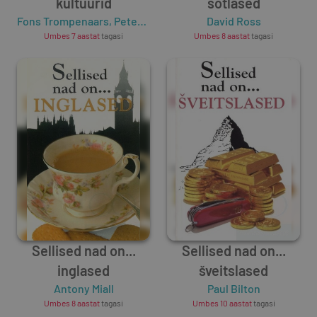
kultuurid
šotlased
Fons Trompenaars
,
Peter Woolliams
David Ross
Umbes 7 aastat
tagasi
Umbes 8 aastat
tagasi
Sellised nad on...
Sellised nad on...
inglased
šveitslased
Antony Miall
Paul Bilton
Umbes 8 aastat
tagasi
Umbes 10 aastat
tagasi