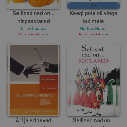
Sellised nad on...
Keegi pole nii vinge
hispaanlased
kui meie
Drew Launay
Markus Huber
Umbes 7 aastat
tagasi
Umbes 7 aastat
tagasi
Äri ja erinevad
Sellised nad on...