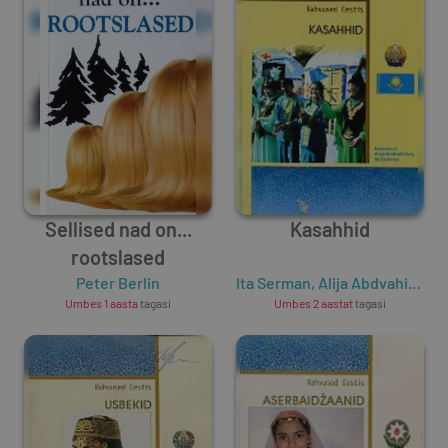
Sellised nad on...
Kasahhid
rootslased
Peter Berlin
Ita Serman
,
Alija Abdvahitova
Umbes 1 aasta
tagasi
Umbes 2 aastat
tagasi