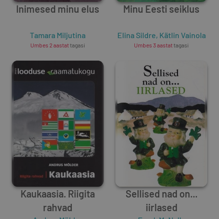
Inimesed minu elus
Minu Eesti seiklus
Tamara Miljutina
Elina Sildre
,
Kätlin Vainola
Umbes 2 aastat
tagasi
Umbes 3 aastat
tagasi
Kaukaasia. Riigita
Sellised nad on...
rahvad
iirlased