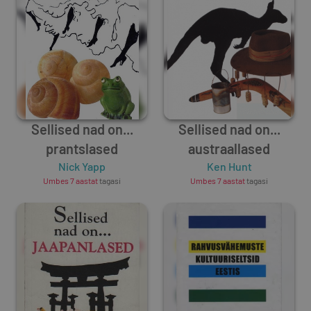
Sellised nad on...
Sellised nad on...
prantslased
austraallased
Nick Yapp
Ken Hunt
Umbes 7 aastat
tagasi
Umbes 7 aastat
tagasi