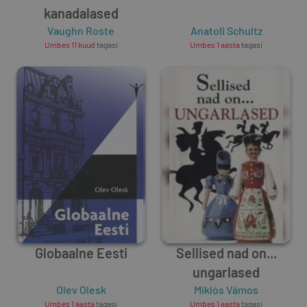
kanadalased
Vaughn Roste
Anatoli Schultz
Umbes 11 kuud
tagasi
Umbes 1 aasta
tagasi
Globaalne Eesti
Sellised nad on...
ungarlased
Olev Olesk
Miklós Vámos
Umbes 1 aasta
tagasi
Umbes 1 aasta
tagasi