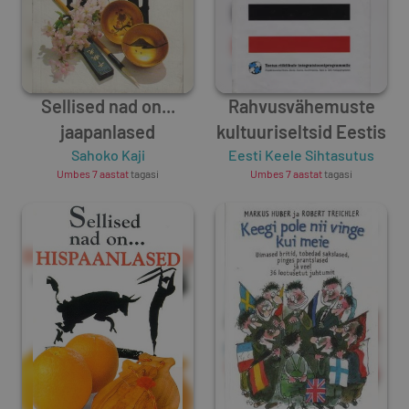
Sellised nad on...
Rahvusvähemuste
jaapanlased
kultuuriseltsid Eestis
Sahoko Kaji
Eesti Keele Sihtasutus
Umbes 7 aastat
tagasi
Umbes 7 aastat
tagasi