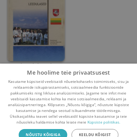
Leedulased
Me hoolime teie privaatsusest
Cecilija-Rasa Unt
,
Ita Serman
Kasutame küpsiseid veebisaidi nõuetekohaseks toimimiseks, sisu ja
reklaamide isikupärastamiseks, sotsiaalmeedia funktsioonide
Umbes 10 aastat
tagasi
pakkumiseks ning liikluse analüüsimiseks. Jagame teie infot meie
veebisaidi kasutamise kohta ka meie sotsiaalmeedia, reklaami ja
analüüsipartneritega. Klõpsates „Nõustu kõigiga“, nõustute küpsiste
kasutamise ja nendega seotud isikuandmete töötlemisega.
Pealehele
Ostukorv
Sõnumid
Teated
Konto
Üksikasjalikku teavet sellel veebisaidil küpsiste kasutamise ja teie
nõusoleku haldamise kohta leiate meie
Küpsiste poliitikas.
Raamatuvahetuse mobiiliäpp
NÕUSTU KÕIGIGA
KEELDU KÕIGIST