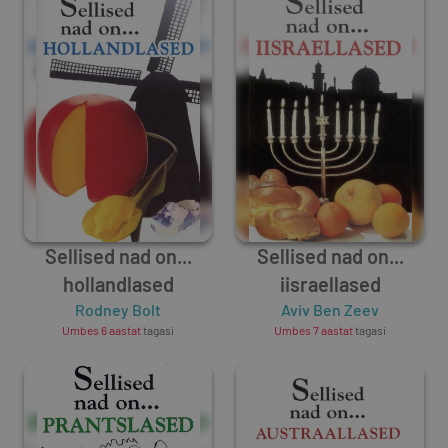
Sellised nad on...
Sellised nad on...
hollandlased
iisraellased
Rodney Bolt
Aviv Ben Zeev
Umbes 6 aastat
tagasi
Umbes 7 aastat
tagasi