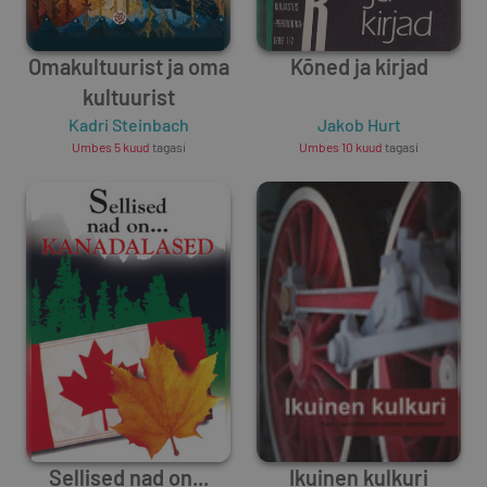
Omakultuurist ja oma
Kõned ja kirjad
kultuurist
Kadri Steinbach
Jakob Hurt
Umbes 5 kuud
tagasi
Umbes 10 kuud
tagasi
Sellised nad on...
Ikuinen kulkuri