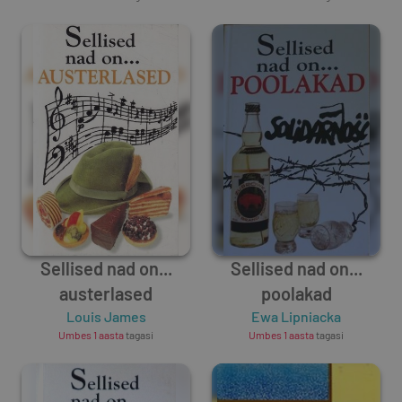
Sellised nad on...
Sellised nad on...
austerlased
poolakad
Louis James
Ewa Lipniacka
Umbes 1 aasta
tagasi
Umbes 1 aasta
tagasi