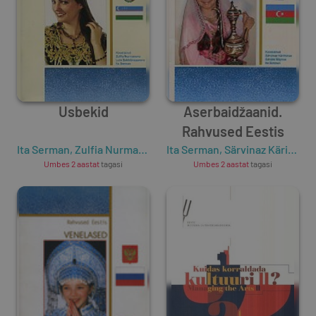
Usbekid
Aserbaidžaanid.
Rahvused Eestis
Ita Serman
,
Zulfia Nurmanova
,
Ita Serman
Lola Sahhibnazarova
,
Särvinaz Kärimova
Umbes 2 aastat
tagasi
Umbes 2 aastat
tagasi