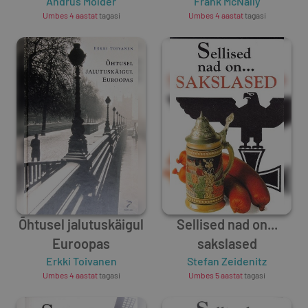
Andrus Mölder
Frank McNally
Umbes 4 aastat
tagasi
Umbes 4 aastat
tagasi
Õhtusel jalutuskäigul
Sellised nad on...
Euroopas
sakslased
Erkki Toivanen
Stefan Zeidenitz
Umbes 4 aastat
tagasi
Umbes 5 aastat
tagasi