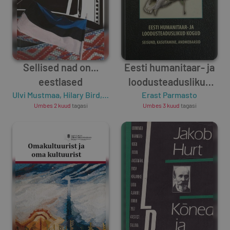
Sellised nad on...
Eesti humanitaar- ja
eestlased
loodusteaduslikud
Ulvi Mustmaa
,
Hilary Bird
,
Lembit Öpik
Erast Parmasto
kogud
Umbes 2 kuud
tagasi
Umbes 3 kuud
tagasi