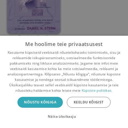
Beebi päevik
Me hoolime teie privaatsusest
Daniel N. Stern
Kasutame küpsiseid veebisaidi nõuetekohaseks toimimiseks, sisu ja
reklaamide isikupärastamiseks, sotsiaalmeedia funktsioonide
Umbes 3 kuud
tagasi
pakkumiseks ning liikluse analüüsimiseks. Jagame teie infot meie
veebisaidi kasutamise kohta ka meie sotsiaalmeedia, reklaami ja
analüüsipartneritega. Klõpsates „Nõustu kõigiga“, nõustute küpsiste
kasutamise ja nendega seotud isikuandmete töötlemisega.
Pealehele
Ostukorv
Sõnumid
Teated
Konto
Üksikasjalikku teavet sellel veebisaidil küpsiste kasutamise ja teie
nõusoleku haldamise kohta leiate meie
Küpsiste poliitikas.
Raamatuvahetuse mobiiliäpp
NÕUSTU KÕIGIGA
KEELDU KÕIGIST
Vaheta raamatuid veelgi mugavamalt!
Näita üksikasju
Sulge
Laadi alla