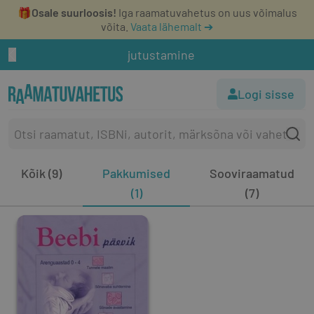
🎁
Osale suurloosis!
Iga raamatuvahetus on uus võimalus
võita.
Vaata lähemalt ➔
jutustamine
Logi sisse
Kõik (9)
Pakkumised
Sooviraamatud
(1)
(7)