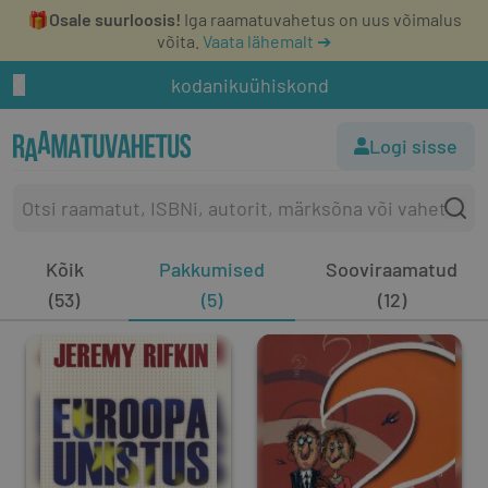
🎁
Osale suurloosis!
Iga raamatuvahetus on uus võimalus
võita.
Vaata lähemalt ➔
kodanikuühiskond
Logi sisse
Kõik
Pakkumised
Sooviraamatud
(53)
(5)
(12)