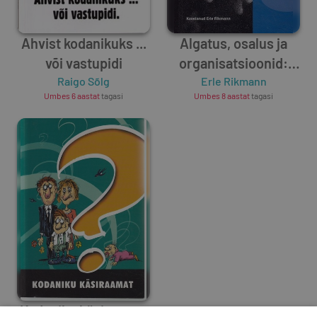
Ahvist kodanikuks ...
Algatus, osalus ja
või vastupidi
organisatsioonid:
Raigo Sõlg
uurimusi Eesti
Erle Rikmann
Umbes 6 aastat
tagasi
Umbes 8 aastat
tagasi
kodanikuühiskonnast
Kodaniku käsiraamat