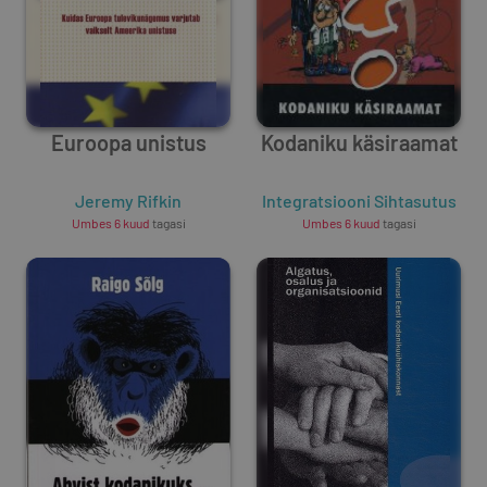
Euroopa unistus
Kodaniku käsiraamat
Jeremy Rifkin
Integratsiooni Sihtasutus
Umbes 6 kuud
tagasi
Umbes 6 kuud
tagasi