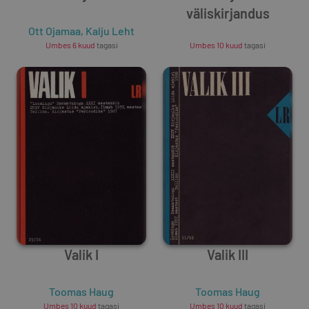
väliskirjandus
Ott Ojamaa
,
Kalju Leht
Unknown Author
Umbes 6 kuud
tagasi
Umbes 10 kuud
tagasi
Valik I
Valik III
Toomas Haug
Toomas Haug
Umbes 10 kuud
tagasi
Umbes 10 kuud
tagasi