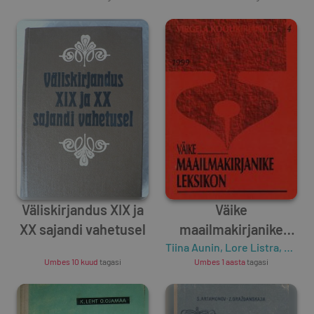
Väliskirjandus XIX ja
Väike
XX sajandi vahetusel
maailmakirjanike
Unknown Author
Tiina Aunin
leksikon
,
Lore Listra
,
Heli M
Umbes 10 kuud
tagasi
Umbes 1 aasta
tagasi