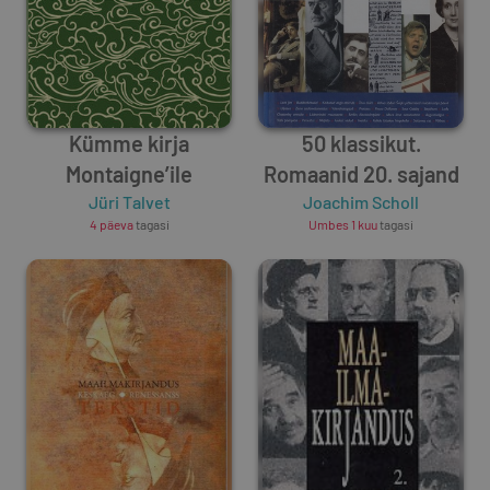
Kümme kirja
50 klassikut.
Montaigne’ile
Romaanid 20. sajand
Jüri Talvet
Joachim Scholl
4 päeva
tagasi
Umbes 1 kuu
tagasi