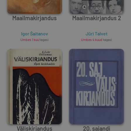
Maailmakirjandus
Maailmakirjandus 2
Igor Šaitanov
Jüri Talvet
Umbes 1 kuu
tagasi
Umbes 4 kuud
tagasi
Väliskirjandus
20. sajandi