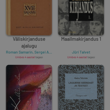
Väliskirjanduse
Maailmakirjandus 1
ajalugu
Roman Samarin
,
Sergei Artamonov
Jüri Talvet
Umbes 4 aastat
tagasi
Umbes 4 aastat
tagasi