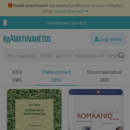
🎁
Osale suurloosis!
Iga raamatuvahetus on uus võimalus
võita.
Vaata lähemalt ➔
maailmakirjandus
Logi sisse
Kõik
Pakkumised
Sooviraamatud
(96)
(20)
(83)