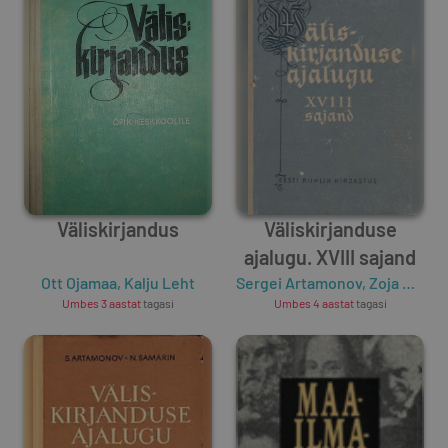
Väliskirjandus
Väliskirjanduse
ajalugu. XVIII sajand
Ott Ojamaa
,
Kalju Leht
Sergei Artamonov
,
Zoja Graždanskaja
Umbes 3 aastat
tagasi
Umbes 4 aastat
tagasi