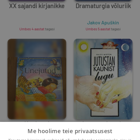
XX sajandi kirjanikke
Dramaturgia võluriik
Unknown Author
Jakov Apuškin
Umbes 4 aastat
tagasi
Umbes 5 aastat
tagasi
Unejutud
Jutustan kaunist
Me hoolime teie privaatsusest
lugu