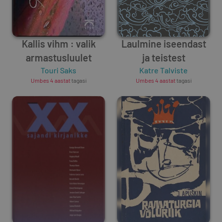
Kallis vihm : valik
Laulmine iseendast
armastusluulet
ja teistest
Touri Saks
Katre Talviste
Umbes 4 aastat
tagasi
Umbes 4 aastat
tagasi