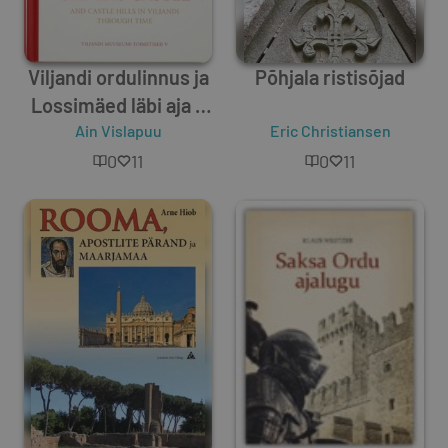
Viljandi ordulinnus ja
Põhjala ristisõjad
Lossimäed läbi aja =
The Teutonic Order's
Ain Vislapuu
Eric Christiansen
castle and castle hills
0
11
0
11
in Viljandi through
time. Viljandi
Muuseumi
toimetised V