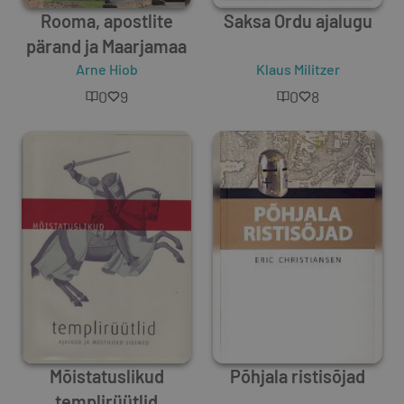
Rooma, apostlite
Saksa Ordu ajalugu
pärand ja Maarjamaa
Arne Hiob
Klaus Militzer
0
9
0
8
Mõistatuslikud
Põhjala ristisõjad
templirüütlid