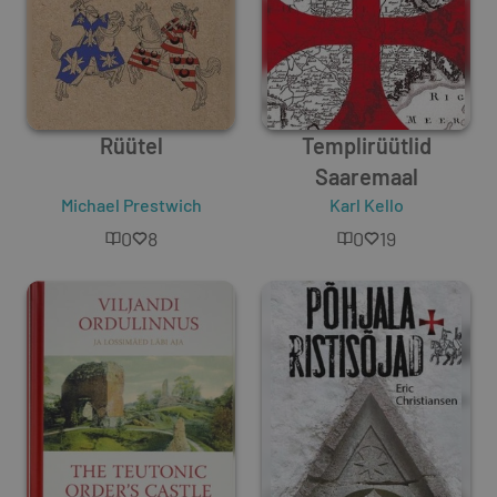
Rüütel
Templirüütlid
Saaremaal
Michael Prestwich
Karl Kello
0
8
0
19