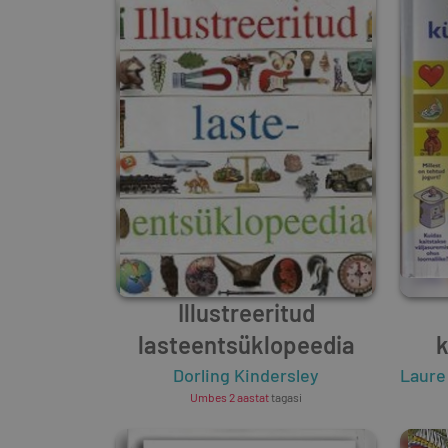
Illustreeritud
lasteentsüklopeedia
Dorling Kindersley
Laure
Umbes 2 aastat
tagasi