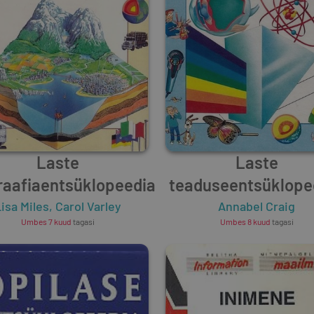
Laste
Laste
raafiaentsüklopeedia
teaduseentsüklope
isa Miles
,
Carol Varley
Annabel Craig
Umbes 7 kuud
tagasi
Umbes 8 kuud
tagasi