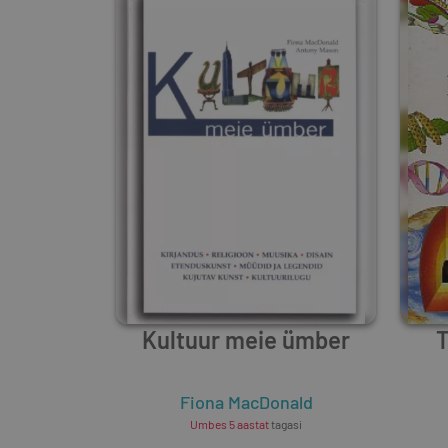
Kultuur meie ümber
T
Fiona MacDonald
Umbes 5 aastat
tagasi