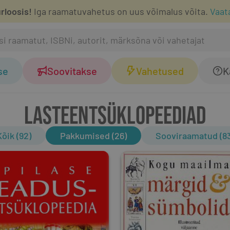
rloosis!
Iga raamatuvahetus on uus võimalus võita.
Vaat
se
Soovitakse
Vahetused
K
LASTEENTSÜKLOPEEDIAD
Kõik (92)
Pakkumised (26)
Sooviraamatud (83