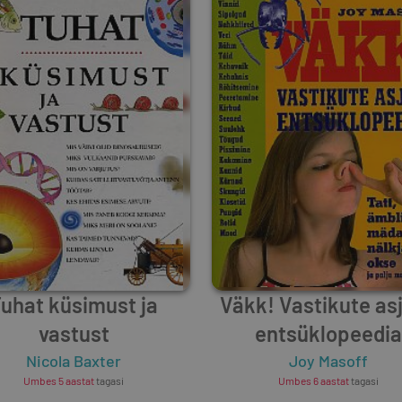
uhat küsimust ja
Väkk! Vastikute as
vastust
entsüklopeedia
Nicola Baxter
Joy Masoff
Umbes 5 aastat
tagasi
Umbes 6 aastat
tagasi