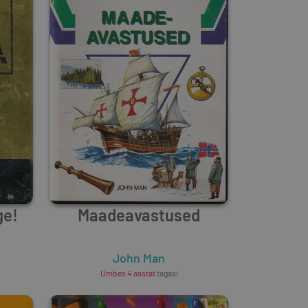
ge!
Maadeavastused
John Man
Umbes 4 aastat
tagasi