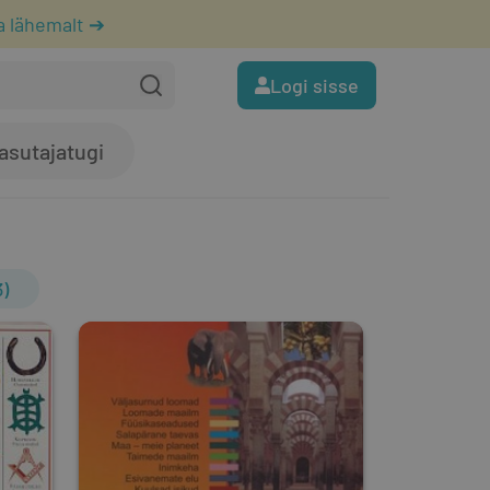
a lähemalt ➔
Logi sisse
asutajatugi
)