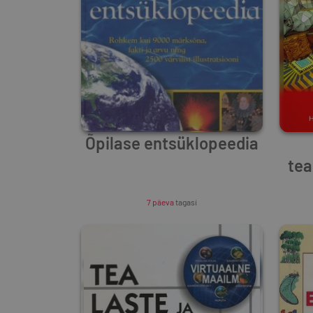
Õpilase entsüklopeedia
tea
Unknown Author
7 päeva
tagasi