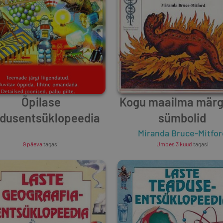
Õpilase
Kogu maailma märgi
dusentsüklopeedia
sümbolid
Unknown Author
Miranda Bruce-Mitfor
9 päeva
tagasi
Umbes 3 kuud
tagasi