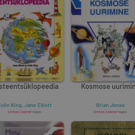
steentsüklopeedia
Kosmose uurimi
olin King
,
Jane Elliott
Brian Jones
Umbes 2 aastat
tagasi
Umbes 2 aastat
tagasi