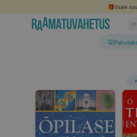
🎁
Osale suu
Pakutak