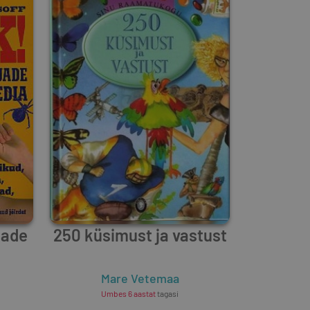
jade
250 küsimust ja vastust
Mare Vetemaa
Umbes 6 aastat
tagasi