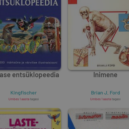
lase entsüklopeedia
Inimene
Kingfischer
Brian J. Ford
Umbes 1 aasta
tagasi
Umbes 1 aasta
tagasi