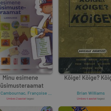
Minu esimene
Kõige! Kõige? Kõi
küsimusteraamat
 Cambournac
,
Françoise de Guibert
Brian Williams
Umbes 2 aastat
tagasi
Umbes 4 aastat
tagasi