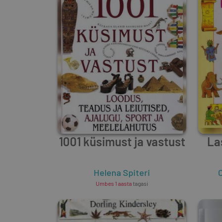
1001 küsimust ja vastust
La
Helena Spiteri
C
Umbes 1 aasta
tagasi