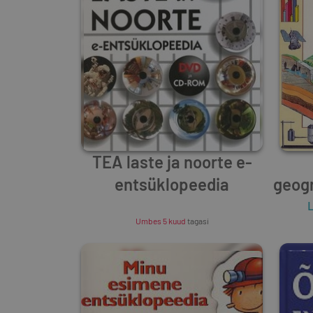
TEA laste ja noorte e-
entsüklopeedia
geog
Unknown Author
L
Umbes 5 kuud
tagasi