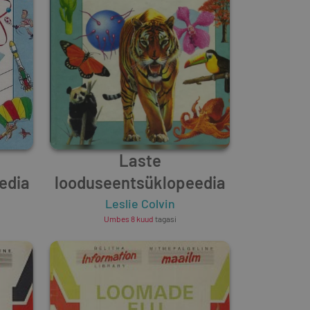
Laste
edia
looduseentsüklopeedia
Leslie Colvin
Umbes 8 kuud
tagasi