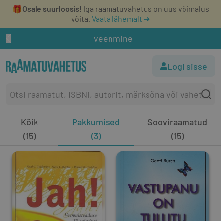
🎁
Osale suurloosis!
Iga raamatuvahetus on uus võimalus
võita.
Vaata lähemalt ➔
veenmine
Logi sisse
Kõik
Pakkumised
Sooviraamatud
(15)
(3)
(15)