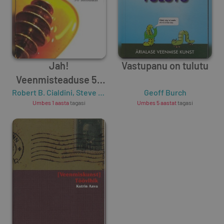
Jah!
Vastupanu on tulutu
Veenmisteaduse 50
Robert B. Cialdini
saladust
,
Steve J. Martin
,
Noah J. Goldstein
Geoff Burch
Umbes 1 aasta
tagasi
Umbes 5 aastat
tagasi