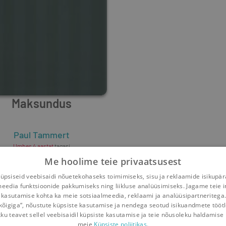
Maksundus
Paul Tammert
Umbes 4 aastat
tagasi
Me hoolime teie privaatsusest
psiseid veebisaidi nõuetekohaseks toimimiseks, sisu ja reklaamide isikupä
meedia funktsioonide pakkumiseks ning liikluse analüüsimiseks. Jagame teie i
 kasutamise kohta ka meie sotsiaalmeedia, reklaami ja analüüsipartneritega
kõigiga“, nõustute küpsiste kasutamise ja nendega seotud isikuandmete tööt
kku teavet sellel veebisaidil küpsiste kasutamise ja teie nõusoleku haldamise 
meie
Küpsiste poliitikas.