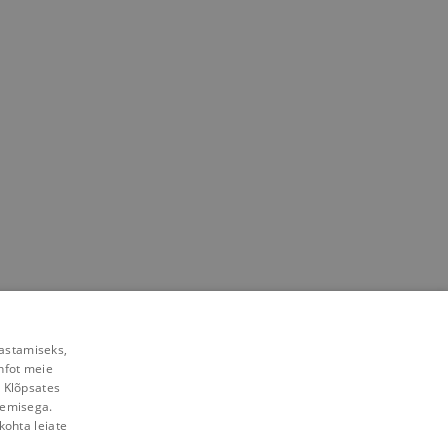
rastamiseks,
nfot meie
. Klõpsates
lemisega.
kohta leiate