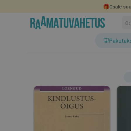
🎁
Osale suu
Pakutak