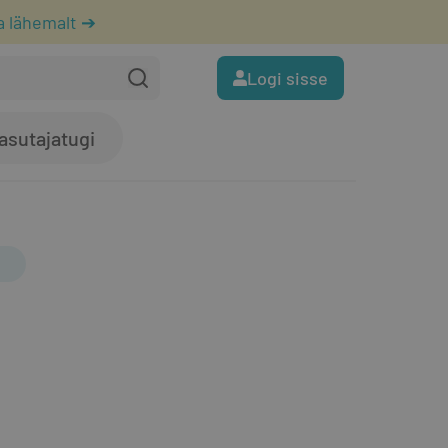
a lähemalt ➔
Logi sisse
asutajatugi