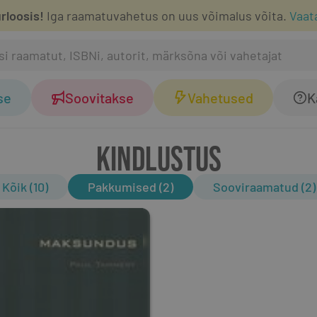
rloosis!
Iga raamatuvahetus on uus võimalus võita.
Vaat
se
Soovitakse
Vahetused
K
KINDLUSTUS
Kõik (10)
Pakkumised (2)
Sooviraamatud (2)