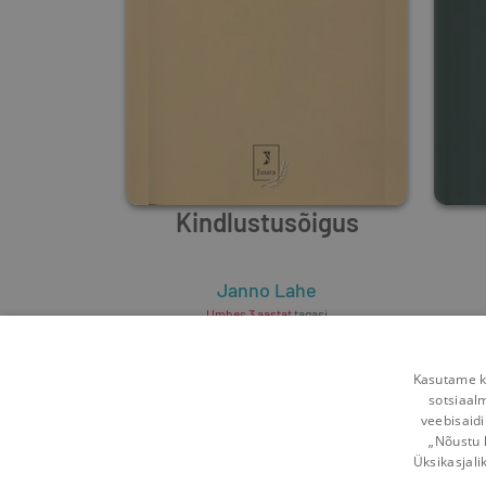
Kindlustusõigus
Janno Lahe
Umbes 3 aastat
tagasi
Kasutame kü
sotsiaal
veebisaidi
„Nõustu 
Üksikasjali