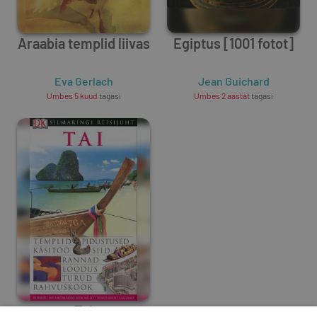
Araabia templid liivas
Egiptus [1001 fotot]
Eva Gerlach
Jean Guichard
Umbes 5 kuud
tagasi
Umbes 2 aastat
tagasi
Tai