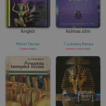
Angkôr
Kolmas silm
Michel Tauriac
T. Lobsang Rampa
11 päeva
tagasi
Umbes 4 kuud
tagasi