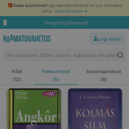
🎁
Osale suurloosis!
Iga raamatuvahetus on uus võimalus
võita.
Vaata lähemalt ➔
templid (pühamud)
Logi sisse
Kõik
Pakkumised
Sooviraamatud
(12)
(5)
(9)