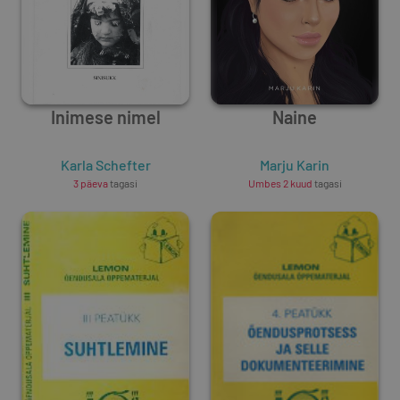
Inimese nimel
Naine
Karla Schefter
Marju Karin
3 päeva
tagasi
Umbes 2 kuud
tagasi