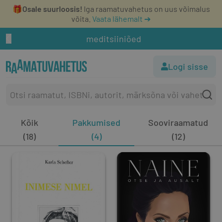
🎁
Osale suurloosis!
Iga raamatuvahetus on uus võimalus
võita.
Vaata lähemalt ➔
meditsiiniõed
Logi sisse
Kõik
Pakkumised
Sooviraamatud
(18)
(4)
(12)