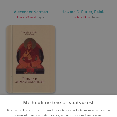
Alexander Norman
Howard C. Cutler
,
Dalai-laama
Umbes 9 kuud
tagasi
Umbes 11 kuud
tagasi
Nukrad
Me hoolime teie privaatsusest
armastuslaulud
Tsangjang Gjatso
Kasutame küpsiseid veebisaidi nõuetekohaseks toimimiseks, sisu ja
reklaamide isikupärastamiseks, sotsiaalmeedia funktsioonide
Umbes 5 aastat
tagasi