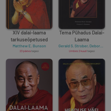
XIV dalai-laama
Tema Pühadus Dalai-
tarkuseõpetused
Laama
Matthew E. Bunson
Gerald S. Strober
,
Deborah Hart Strober
23 päeva
tagasi
Umbes 2 kuud
tagasi