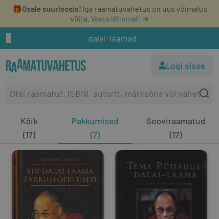
🎁
Osale suurloosis!
Iga raamatuvahetus on uus võimalus
võita.
Vaata lähemalt ➔
dalai-laamad
Logi sisse
Kõik
Pakkumised
Sooviraamatud
(17)
(7)
(17)