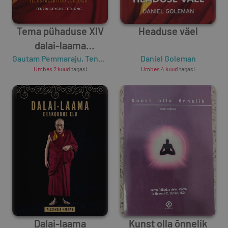
Tema pühaduse XIV
Headuse väel
dalai-laama
Gautam Pemmaraju
illustreeritud elulugu
,
Tenzin Geyche Tethong
Daniel Goleman
Umbes 2 kuud
tagasi
Umbes 4 kuud
tagasi
Dalai-laama
Kunst olla õnnelik