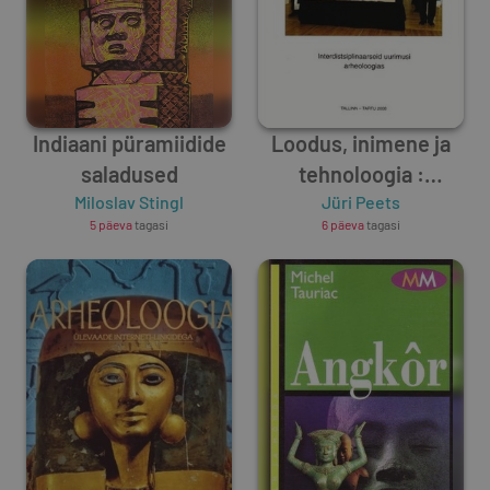
Indiaani püramiidide
Loodus, inimene ja
saladused
tehnoloogia :
Miloslav Stingl
interdistsiplinaarseid
Jüri Peets
5 päeva
tagasi
6 päeva
tagasi
uurimusi
arheoloogias =
Nature, man and
technology. 2