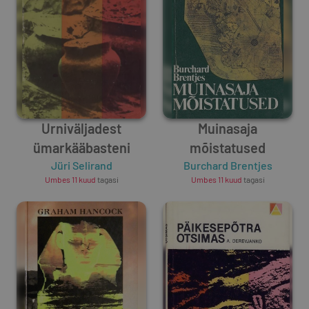
Urniväljadest
Muinasaja
ümarkääbasteni
mõistatused
Jüri Selirand
Burchard Brentjes
Umbes 11 kuud
tagasi
Umbes 11 kuud
tagasi