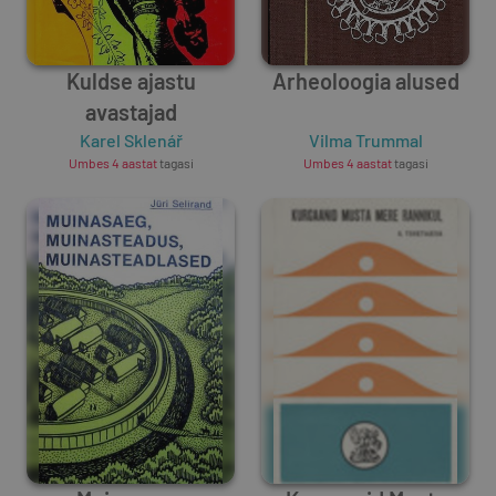
Kuldse ajastu
Arheoloogia alused
avastajad
Karel Sklenář
Vilma Trummal
Umbes 4 aastat
tagasi
Umbes 4 aastat
tagasi