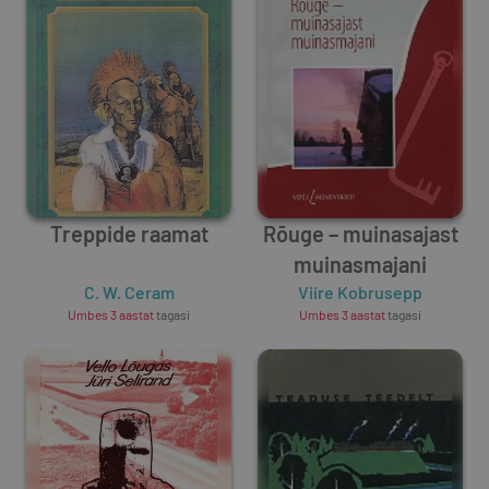
Treppide raamat
Rõuge – muinasajast
muinasmajani
C. W. Ceram
Viire Kobrusepp
Umbes 3 aastat
tagasi
Umbes 3 aastat
tagasi