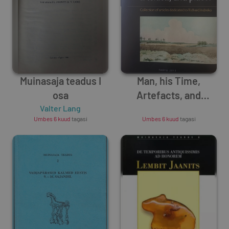
Muinasaja teadus I
Man, his Time,
osa
Artefacts, and
Valter Lang
Places. Collection of
Unknown Author
Umbes 6 kuud
tagasi
Umbes 6 kuud
tagasi
Articles Dedicated to
Richard Indreko
(Muinasaja Teadus 19)