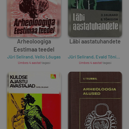
Arheoloogiga
Läbi aastatuhandete
Eestimaa teedel
Jüri Selirand
,
Vello Lõugas
Jüri Selirand
,
Evald Tõnisson
Umbes 4 aastat
tagasi
Umbes 4 aastat
tagasi