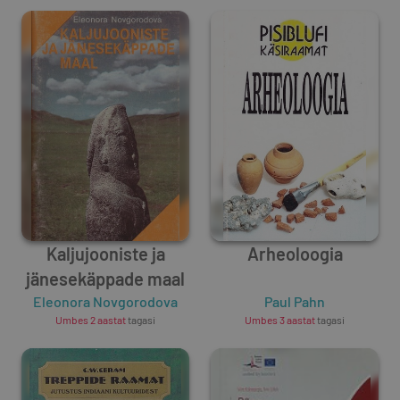
Kaljujooniste ja
Arheoloogia
jänesekäppade maal
Eleonora Novgorodova
Paul Pahn
Umbes 2 aastat
tagasi
Umbes 3 aastat
tagasi