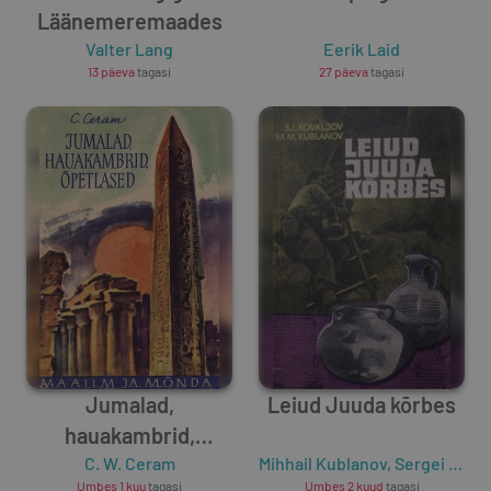
Läänemeremaades
Valter Lang
Eerik Laid
13 päeva
tagasi
27 päeva
tagasi
Jumalad,
Leiud Juuda kõrbes
hauakambrid,
õpetlased
C. W. Ceram
Mihhail Kublanov
,
Sergei Kovaljov
Umbes 1 kuu
tagasi
Umbes 2 kuud
tagasi