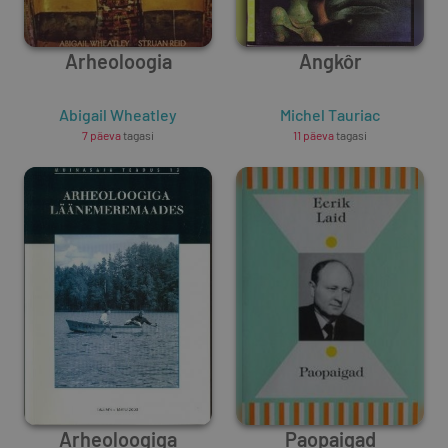
Arheoloogia
Angkôr
Abigail Wheatley
Michel Tauriac
7 päeva
tagasi
11 päeva
tagasi
Arheoloogiga
Paopaigad