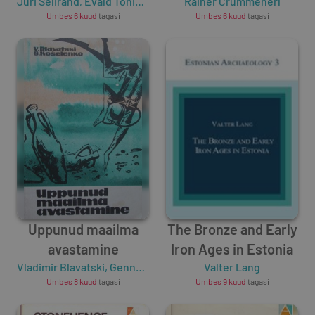
Jüri Selirand
,
Evald Tõnisson
Rainer Crummenerl
Umbes 6 kuud
tagasi
Umbes 6 kuud
tagasi
Uppunud maailma
The Bronze and Early
avastamine
Iron Ages in Estonia
Vladimir Blavatski
,
Gennadi Košelenko
Valter Lang
Umbes 8 kuud
tagasi
Umbes 9 kuud
tagasi