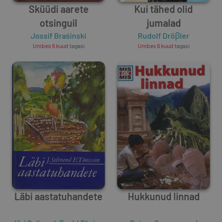
Sküüdi aarete
Kui tähed olid
otsinguil
jumalad
Jossif Braśinski
Rudolf Dröβler
Umbes 6 kuud
tagasi
Umbes 6 kuud
tagasi
Läbi aastatuhandete
Hukkunud linnad