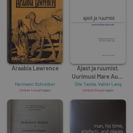
Araabia Lawrence
Ajast ja ruumist.
Uurimusi Mare Auna
Hermann Schreiber
Ülle Tamla
auks
,
Valter Lang
Umbes 4 kuud
tagasi
Umbes 5 kuud
tagasi