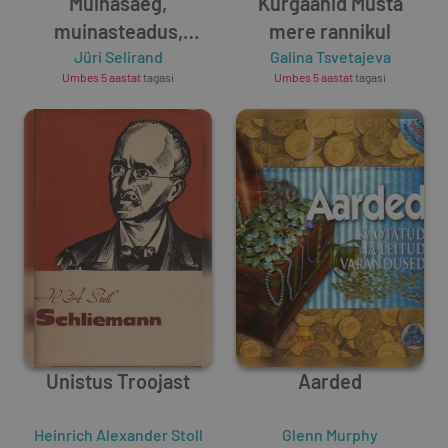
Muinasaeg,
Kurgaanid Musta
muinasteadus,
mere rannikul
muinasteadlased
Jüri Selirand
Galina Tsvetajeva
Umbes 5 aastat
tagasi
Umbes 5 aastat
tagasi
Unistus Troojast
Aarded
Heinrich Alexander Stoll
Glenn Murphy