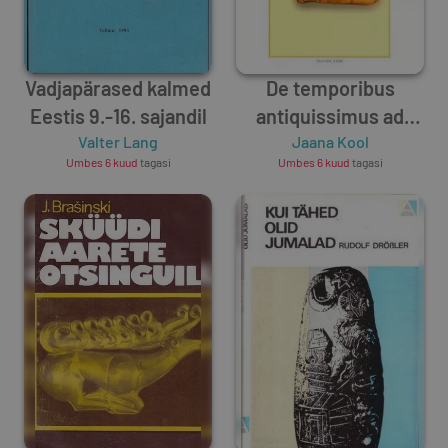
Vadjapärased kalmed
De temporibus
Eestis 9.-16. sajandil
antiquissimus ad
Valter Lang
honorem Lembit
Jaana Kool
Umbes 6 kuud
tagasi
Umbes 6 kuud
tagasi
Jaanits