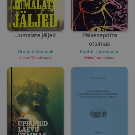
Jumalate jäljed
Päikesepõtra
otsimas
Graham Hancock
Anatoli Derevjanko
Umbes 12 kuud
tagasi
Umbes 1 aasta
tagasi