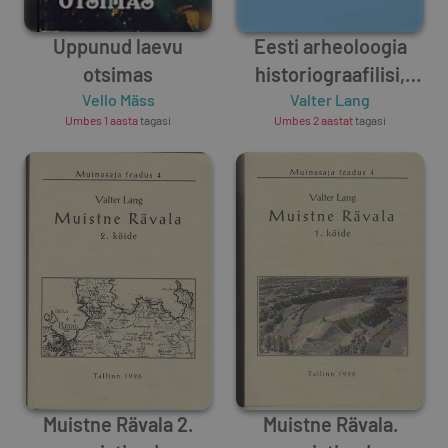
Uppunud laevu
Eesti arheoloogia
otsimas
historiograafilisi,
Vello Mäss
teoreetilisi ja
Valter Lang
Umbes 1 aasta
tagasi
Umbes 2 aastat
tagasi
kultuuriajaloolisi
aspekte
Muistne Rävala 2.
Muistne Rävala.