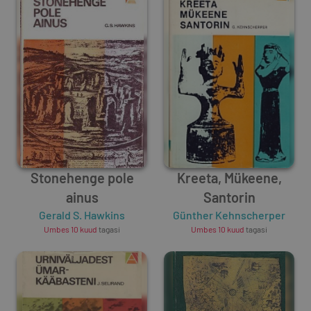
Stonehenge pole
Kreeta, Mükeene,
ainus
Santorin
Gerald S. Hawkins
Günther Kehnscherper
Umbes 10 kuud
tagasi
Umbes 10 kuud
tagasi