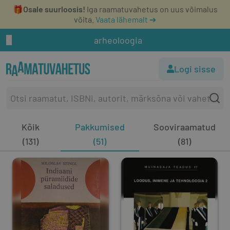
🎁
Osale suurloosis!
Iga raamatuvahetus on uus võimalus
võita.
Vaata lähemalt ➔
arheoloogia
Logi sisse
Kõik
Pakkumised
Sooviraamatud
(131)
(51)
(81)