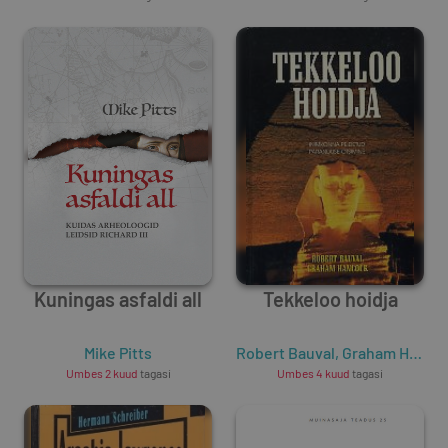
Kuningas asfaldi all
Tekkeloo hoidja
Mike Pitts
Robert Bauval
,
Graham Hancock
Umbes 2 kuud
tagasi
Umbes 4 kuud
tagasi