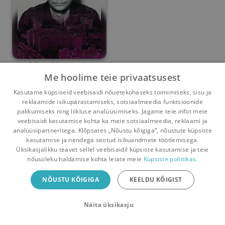
Minu Kennedy
Me hoolime teie privaatsusest
Stig Rästa
Kasutame küpsiseid veebisaidi nõuetekohaseks toimimiseks, sisu ja
reklaamide isikupärastamiseks, sotsiaalmeedia funktsioonide
Umbes 1 kuu
tagasi
pakkumiseks ning liikluse analüüsimiseks. Jagame teie infot meie
veebisaidi kasutamise kohta ka meie sotsiaalmeedia, reklaami ja
analüüsipartneritega. Klõpsates „Nõustu kõigiga“, nõustute küpsiste
kasutamise ja nendega seotud isikuandmete töötlemisega.
Pealehele
Ostukorv
Sõnumid
Teated
Konto
Üksikasjalikku teavet sellel veebisaidil küpsiste kasutamise ja teie
nõusoleku haldamise kohta leiate meie
Küpsiste poliitikas.
Raamatuvahetuse mobiiliäpp
NÕUSTU KÕIGIGA
KEELDU KÕIGIST
Vaheta raamatuid veelgi mugavamalt!
Näita üksikasju
Sulge
Laadi alla