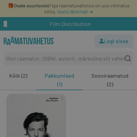
🎁
Osale suurloosis!
Iga raamatuvahetus on uus võimalus
võita.
Vaata lähemalt ➔
Film Distribution
Logi sisse
Kõik (2)
Pakkumised
Sooviraamatud
(1)
(2)