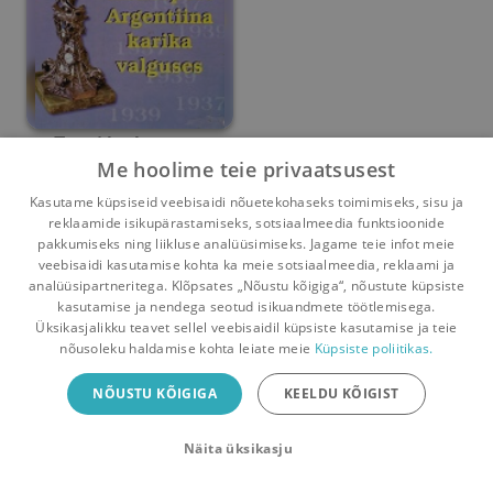
Eesti laskesport
Me hoolime teie privaatsusest
Argentiina karika
Ago Kallandi
valguses
Kasutame küpsiseid veebisaidi nõuetekohaseks toimimiseks, sisu ja
reklaamide isikupärastamiseks, sotsiaalmeedia funktsioonide
Umbes 3 aastat
tagasi
pakkumiseks ning liikluse analüüsimiseks. Jagame teie infot meie
veebisaidi kasutamise kohta ka meie sotsiaalmeedia, reklaami ja
analüüsipartneritega. Klõpsates „Nõustu kõigiga“, nõustute küpsiste
kasutamise ja nendega seotud isikuandmete töötlemisega.
Pealehele
Ostukorv
Sõnumid
Teated
Konto
Üksikasjalikku teavet sellel veebisaidil küpsiste kasutamise ja teie
nõusoleku haldamise kohta leiate meie
Küpsiste poliitikas.
Raamatuvahetuse mobiiliäpp
NÕUSTU KÕIGIGA
KEELDU KÕIGIST
Vaheta raamatuid veelgi mugavamalt!
Näita üksikasju
Sulge
Laadi alla