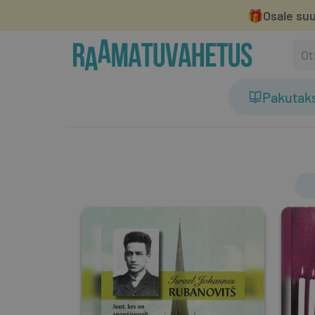
🎁
Osale suu
Pakutak