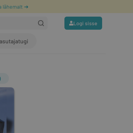
a lähemalt ➔
Logi sisse
asutajatugi
)