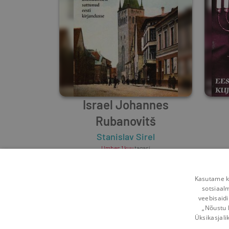
Israel Johannes
Rubanovitš
Stanislav Sirel
Umbes 1 kuu
tagasi
Kasutame kü
sotsiaal
veebisaidi
„Nõustu 
Üksikasjali