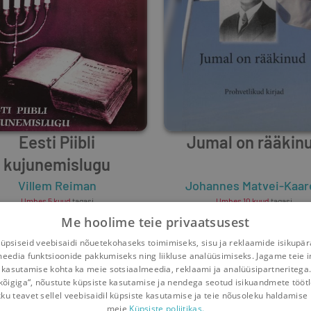
Eesti Piibli
Jumal on rääkin
kujunemislugu
Villem Reiman
Johannes Matvei-Kaar
Umbes 5 kuud
tagasi
Umbes 10 kuud
tagasi
Me hoolime teie privaatsusest
psiseid veebisaidi nõuetekohaseks toimimiseks, sisu ja reklaamide isikupä
meedia funktsioonide pakkumiseks ning liikluse analüüsimiseks. Jagame teie i
 kasutamise kohta ka meie sotsiaalmeedia, reklaami ja analüüsipartneritega
kõigiga“, nõustute küpsiste kasutamise ja nendega seotud isikuandmete tööt
kku teavet sellel veebisaidil küpsiste kasutamise ja teie nõusoleku haldamise 
meie
Küpsiste poliitikas.