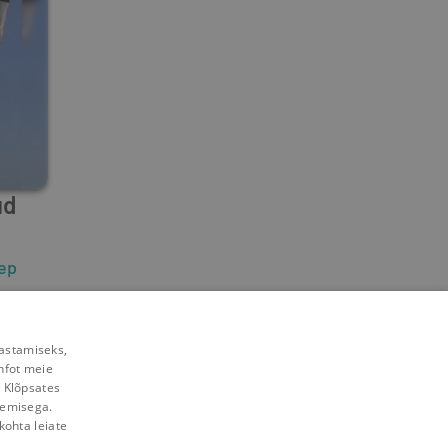
ud
ep
rastamiseks,
nfot meie
. Klõpsates
lemisega.
kohta leiate