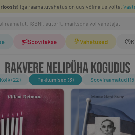
rloosis!
Iga raamatuvahetus on uus võimalus võita.
Vaat
se
Soovitakse
Vahetused
K
RAKVERE NELIPÜHA KOGUDUS
Kõik (22)
Pakkumised (3)
Sooviraamatud (15