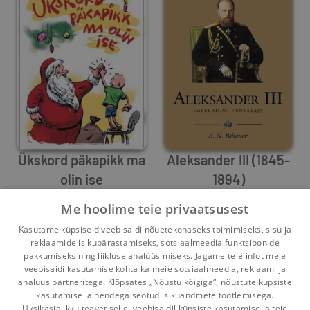
Ükskord päkapikk ma
Aleksander III (1845-
olin ise
1894)
Indrek Raudkivi
Aleksandr Bohanov
Me hoolime teie privaatsusest
0
1
0
19
Kasutame küpsiseid veebisaidi nõuetekohaseks toimimiseks, sisu ja
reklaamide isikupärastamiseks, sotsiaalmeedia funktsioonide
1
2
3
...
15
pakkumiseks ning liikluse analüüsimiseks. Jagame teie infot meie
veebisaidi kasutamise kohta ka meie sotsiaalmeedia, reklaami ja
analüüsipartneritega. Klõpsates „Nõustu kõigiga“, nõustute küpsiste
kasutamise ja nendega seotud isikuandmete töötlemisega.
Pealehele
Ostukorv
Sõnumid
Teated
Konto
Üksikasjalikku teavet sellel veebisaidil küpsiste kasutamise ja teie