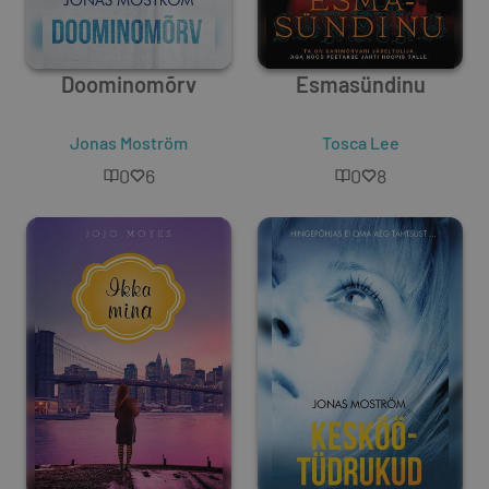
Doominomõrv
Esmasündinu
Jonas Moström
Tosca Lee
0
6
0
8