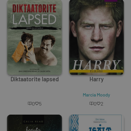
Diktaatorite lapsed
Harry
Unknown Author
Marcia Moody
0
5
0
2