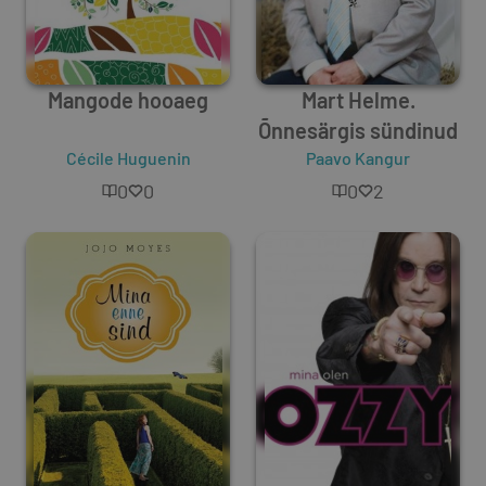
Mangode hooaeg
Mart Helme.
Õnnesärgis sündinud
Cécile Huguenin
Paavo Kangur
0
0
0
2