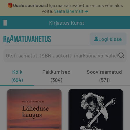
🎁
Osale suurloosis!
Iga raamatuvahetus on uus võimalus
võita.
Vaata lähemalt ➔
Kirjastus Kunst
Logi sisse
Kõik
Pakkumised
Sooviraamatud
(694)
(304)
(571)