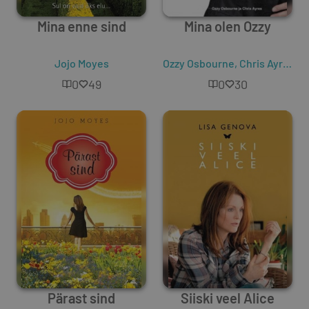
Mina enne sind
Mina olen Ozzy
Jojo Moyes
Ozzy Osbourne
,
Chris Ayres
0
49
0
30
Pärast sind
Siiski veel Alice