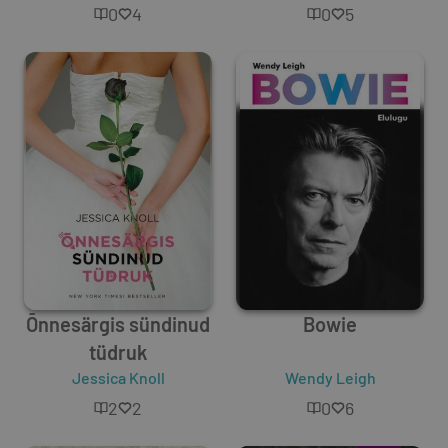
0
4
0
5
Õnnesärgis sündinud
Bowie
tüdruk
Jessica Knoll
Wendy Leigh
2
2
0
6