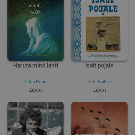
Haruta mind lahti
Isalt pojale
Calia Read
Erki Vaikre
0
7
0
1