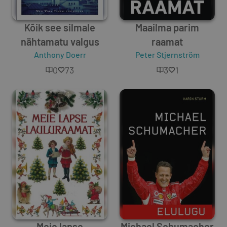
Kõik see silmale
Maailma parim
nähtamatu valgus
raamat
Anthony Doerr
Peter Stjernström
0
73
3
1
Meie lapse
Michael Schumacher