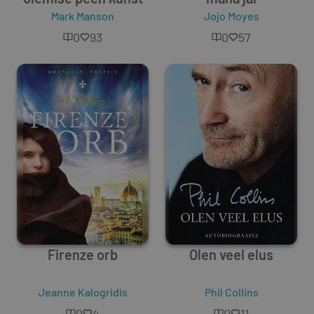
Mark Manson
Jojo Moyes
0
93
0
57
Firenze orb
Olen veel elus
Jeanne Kalogridis
Phil Collins
0
4
0
11