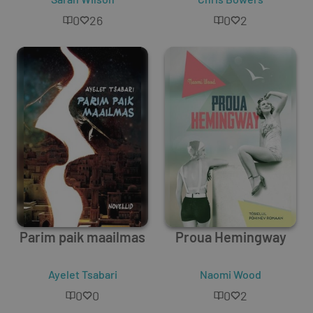
0
26
0
2
Parim paik maailmas
Proua Hemingway
Ayelet Tsabari
Naomi Wood
0
0
0
2