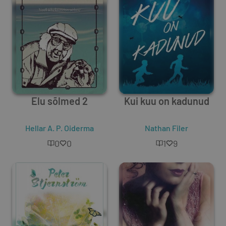
Elu sõlmed 2
Kui kuu on kadunud
Hellar A. P. Oiderma
Nathan Filer
0
0
1
9