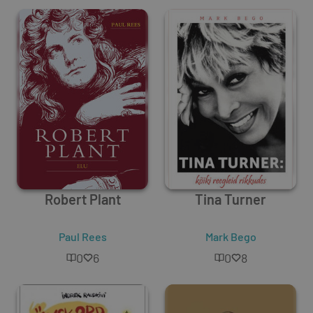
Robert Plant
Tina Turner
Paul Rees
Mark Bego
0
6
0
8