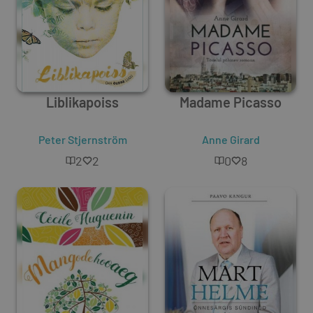
Liblikapoiss
Madame Picasso
Peter Stjernström
Anne Girard
2
2
0
8