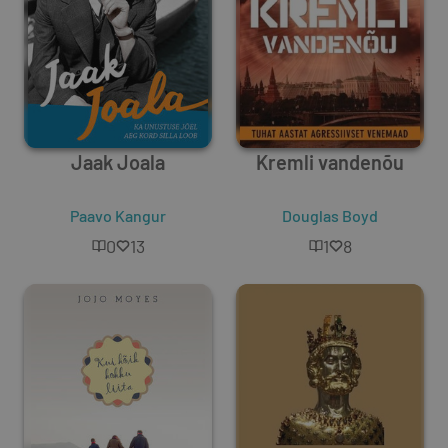
Jaak Joala
Kremli vandenõu
Paavo Kangur
Douglas Boyd
0
13
1
8