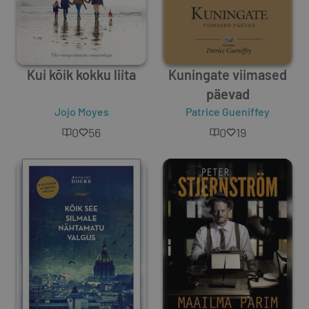
Kui kõik kokku liita
Kuningate viimased
päevad
Jojo Moyes
Patrice Gueniffey
0
56
0
19