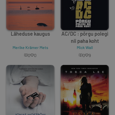
Läheduse kaugus
AC/DC : põrgu polegi
nii paha koht
Merike Krämer Mets
Mick Wall
0
0
0
9