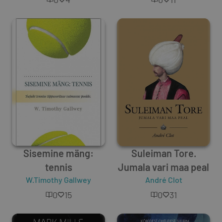
Sisemine mäng:
Suleiman Tore.
tennis
Jumala vari maa peal
W.Timothy Gallwey
André Clot
0
15
0
31