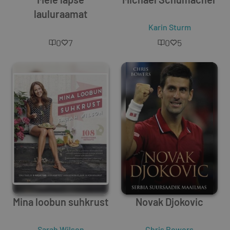
lauluraamat
Unknown Author
Karin Sturm
0
7
0
5
Mina loobun suhkrust
Novak Djokovic
Sarah Wilson
Chris Bowers