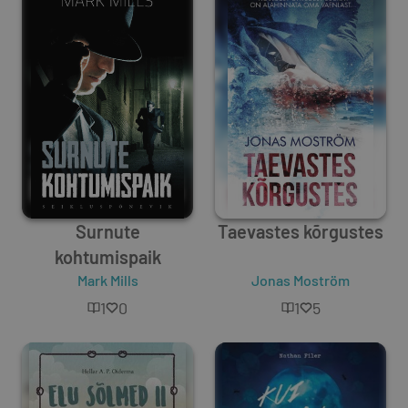
Surnute
Taevastes kõrgustes
kohtumispaik
Mark Mills
Jonas Moström
1
0
1
5