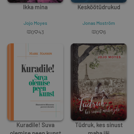
Ikka mina
Kesköötüdrukud
Jojo Moyes
Jonas Moström
0
43
0
6
Kuradile! Suva
Tüdruk, kes sinust
olemise peen kunst
maha jäi