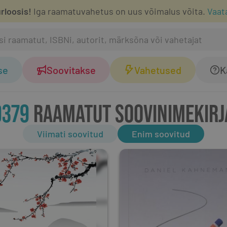
rloosis!
Iga raamatuvahetus on uus võimalus võita.
Vaat
se
Soovitakse
Vahetused
K
9379
RAAMATUT SOOVINIMEKIRJ
Viimati soovitud
Enim soovitud