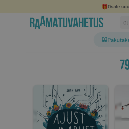
🎁
Osale suu
Pakutak
7