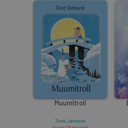
Muumitroll
Tove Jansson
Soovib
174
kasutajat