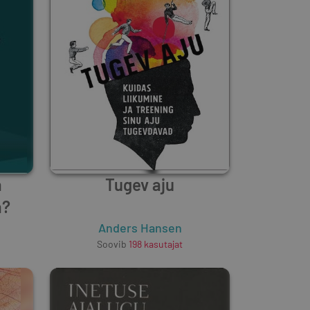
a
Tugev aju
a?
Anders Hansen
Soovib
198
kasutajat