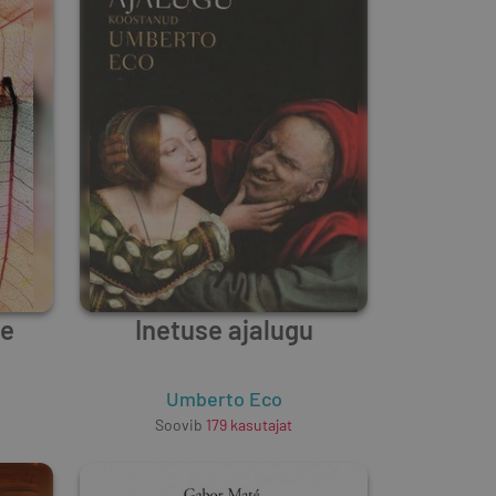
ne
Inetuse ajalugu
Umberto Eco
Soovib
179
kasutajat