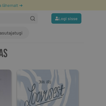
a lähemalt ➔
Logi sisse
asutajatugi
AS