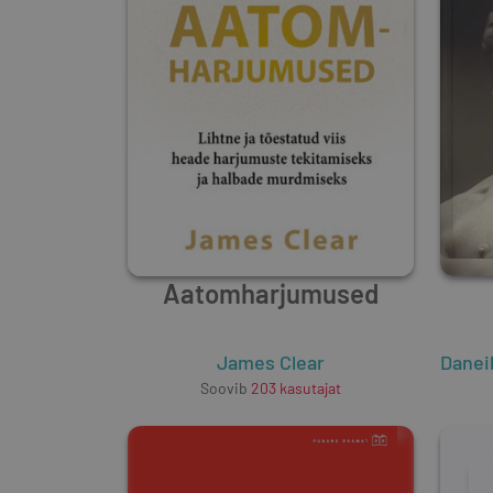
Aatomharjumused
James Clear
Danei
Soovib
203
kasutajat