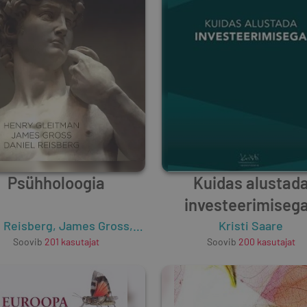
Psühholoogia
Kuidas alustad
investeerimiseg
l Reisberg
,
James Gross
,
Henry Gleitman
Kristi Saare
Soovib
201
kasutajat
Soovib
200
kasutajat