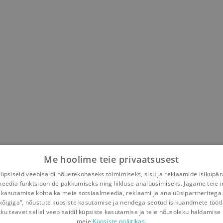
Me hoolime teie privaatsusest
psiseid veebisaidi nõuetekohaseks toimimiseks, sisu ja reklaamide isikupä
meedia funktsioonide pakkumiseks ning liikluse analüüsimiseks. Jagame teie i
 kasutamise kohta ka meie sotsiaalmeedia, reklaami ja analüüsipartneritega
kõigiga“, nõustute küpsiste kasutamise ja nendega seotud isikuandmete tööt
kku teavet sellel veebisaidil küpsiste kasutamise ja teie nõusoleku haldamise 
meie
Küpsiste poliitikas.