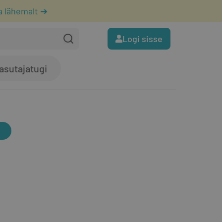
a lähemalt ➔
Logi sisse
asutajatugi