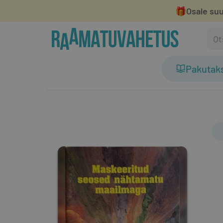
🎁
Osale suu
Pakutak