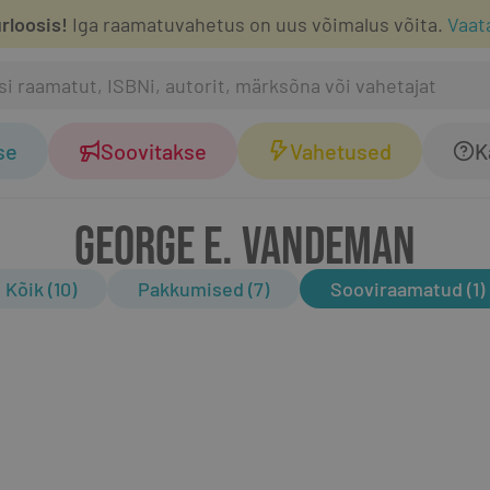
rloosis!
Iga raamatuvahetus on uus võimalus võita.
Vaat
se
Soovitakse
Vahetused
K
GEORGE E. VANDEMAN
Kõik (10)
Pakkumised (7)
Sooviraamatud (1)