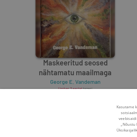
Maskeeritud seosed
nähtamatu maailmaga
George E. Vandeman
Umbes 3 aastat
tagasi
Kasutame kü
sotsiaal
veebisaidi
„Nõustu 
Üksikasjali