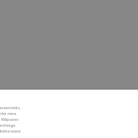
rastamiseks,
nfot meie
. Klõpsates
lemisega.
kohta leiate