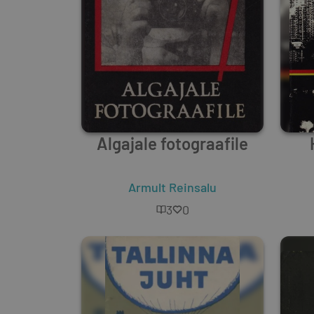
Algajale fotograafile
Armult Reinsalu
3
0