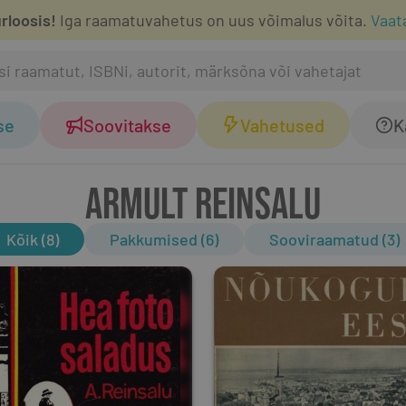
rloosis!
Iga raamatuvahetus on uus võimalus võita.
Vaat
se
Soovitakse
Vahetused
K
ARMULT REINSALU
Kõik (8)
Pakkumised (6)
Sooviraamatud (3)