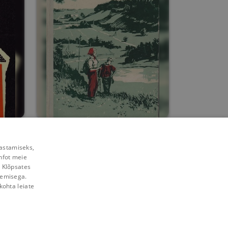
Matkamine
rastamiseks,
Armult Reinsalu
nfot meie
. Klõpsates
0
5
lemisega.
kohta leiate