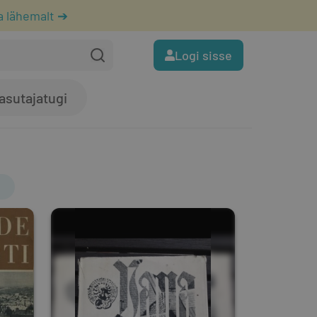
a lähemalt ➔
Logi sisse
asutajatugi