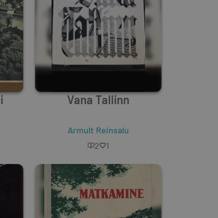
i
Vana Tallinn
Armult Reinsalu
2
1