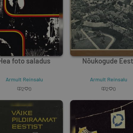
Hea foto saladus
Nõukogude Eest
Armult Reinsalu
Armult Reinsalu
2
0
2
0