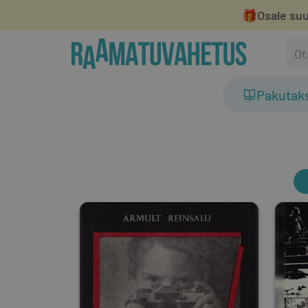
🎁
Osale suu
Pakutak