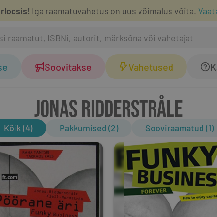
rloosis!
Iga raamatuvahetus on uus võimalus võita.
Vaat
se
Soovitakse
Vahetused
K
JONAS RIDDERSTRÅLE
Kõik (4)
Pakkumised (2)
Sooviraamatud (1)