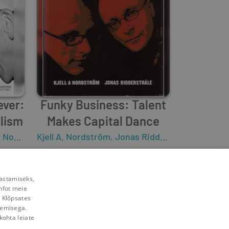
ever:
Funky Business: Talent
alism
Makes Capital Dance
rdström
Kjell A. Nordström
,
Jonas Ridderstråle
0
0
rastamiseks,
nfot meie
. Klõpsates
lemisega.
kohta leiate