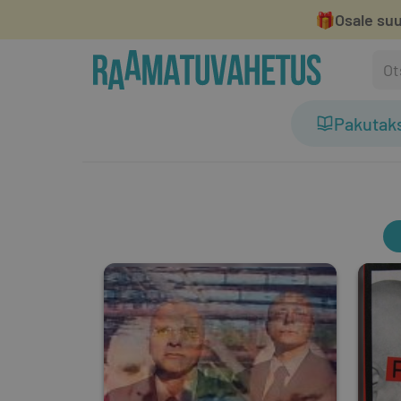
🎁
Osale suu
Pakutak