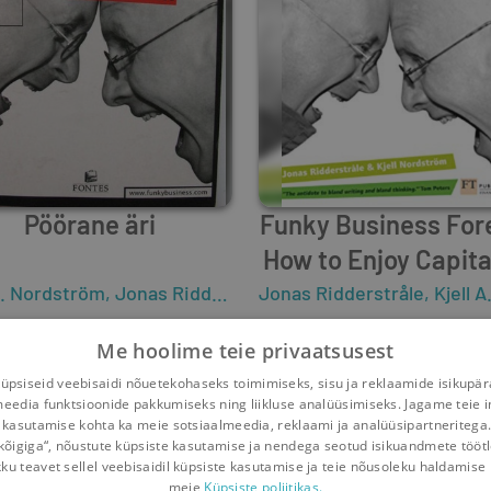
Pöörane äri
Funky Business For
How to Enjoy Capit
A. Nordström
,
Jonas Ridderstråle
Jonas Ridderstråle
,
Kjell A. No
6
4
0
0
Me hoolime teie privaatsusest
psiseid veebisaidi nõuetekohaseks toimimiseks, sisu ja reklaamide isikupä
meedia funktsioonide pakkumiseks ning liikluse analüüsimiseks. Jagame teie i
 kasutamise kohta ka meie sotsiaalmeedia, reklaami ja analüüsipartneritega
kõigiga“, nõustute küpsiste kasutamise ja nendega seotud isikuandmete tööt
kku teavet sellel veebisaidil küpsiste kasutamise ja teie nõusoleku haldamise 
meie
Küpsiste poliitikas.