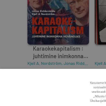
Karaokekapitalism :
juhtimine inimkonna
hüvanguks
Kjell A. Nordström
,
Jonas Ridderstråle
Kjell 
4
0
Kasutame kü
sotsiaal
veebisaidi
„Nõustu 
Üksikasjali