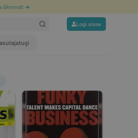
a lähemalt ➔
Logi sisse
asutajatugi