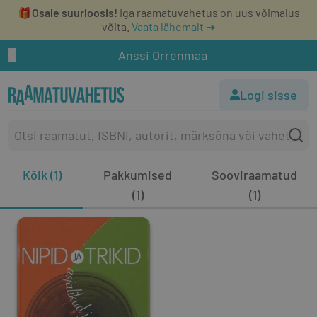
🎁
Osale suurloosis!
Iga raamatuvahetus on uus võimalus
võita.
Vaata lähemalt ➔
Anssi Orrenmaa
Logi sisse
Kõik (1)
Pakkumised
Sooviraamatud
(1)
(1)