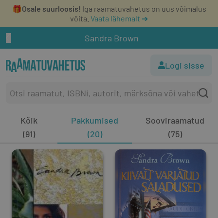
🎁
Osale suurloosis!
Iga raamatuvahetus on uus võimalus
võita.
Vaata lähemalt ➔
Sandra Brown
Logi sisse
Kõik
Pakkumised
Sooviraamatud
(91)
(20)
(75)