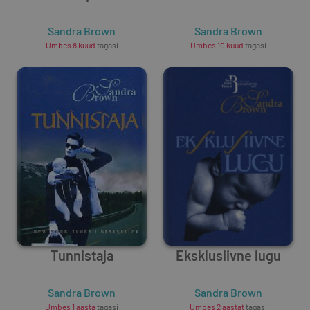
Sandra Brown
Sandra Brown
Umbes 8 kuud
tagasi
Umbes 10 kuud
tagasi
Tunnistaja
Eksklusiivne lugu
Sandra Brown
Sandra Brown
Umbes 1 aasta
tagasi
Umbes 2 aastat
tagasi