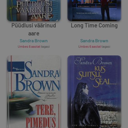
Püüdlusi väärinud
Long Time Coming
aare
Sandra Brown
Sandra Brown
Umbes 6 aastat
tagasi
Umbes 6 aastat
tagasi