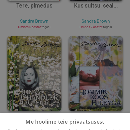
Tere, pimedus
Kus suitsu, seal...
Sandra Brown
Sandra Brown
Umbes 6 aastat
tagasi
Umbes 7 aastat
tagasi
Sunny Chandleri
Hommik koos Rileyga
Me hoolime teie privaatsusest
tagasitulek