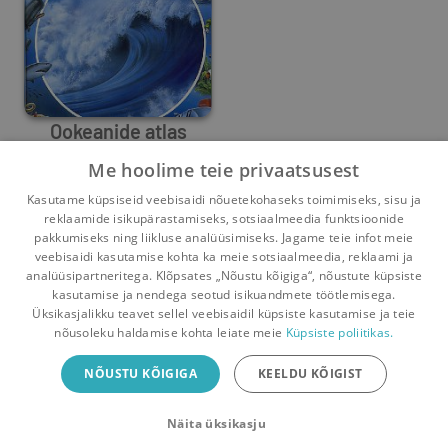
Ookeanide atlas
Me hoolime teie privaatsusest
Catherine Gaudineau
Kasutame küpsiseid veebisaidi nõuetekohaseks toimimiseks, sisu ja
1
2
reklaamide isikupärastamiseks, sotsiaalmeedia funktsioonide
pakkumiseks ning liikluse analüüsimiseks. Jagame teie infot meie
veebisaidi kasutamise kohta ka meie sotsiaalmeedia, reklaami ja
analüüsipartneritega. Klõpsates „Nõustu kõigiga“, nõustute küpsiste
kasutamise ja nendega seotud isikuandmete töötlemisega.
Pealehele
Ostukorv
Sõnumid
Teated
Konto
Üksikasjalikku teavet sellel veebisaidil küpsiste kasutamise ja teie
nõusoleku haldamise kohta leiate meie
Küpsiste poliitikas.
Raamatuvahetuse mobiiliäpp
NÕUSTU KÕIGIGA
KEELDU KÕIGIST
Vaheta raamatuid veelgi mugavamalt!
Näita üksikasju
Sulge
Laadi alla