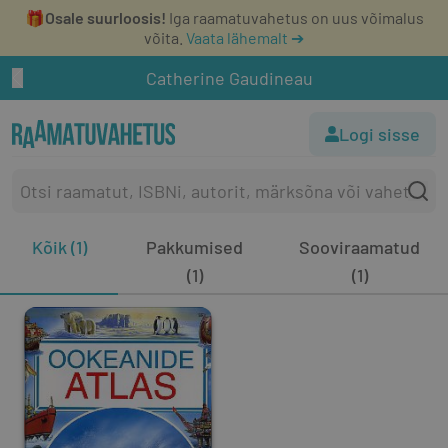
🎁
Osale suurloosis!
Iga raamatuvahetus on uus võimalus
võita.
Vaata lähemalt ➔
Catherine Gaudineau
Logi sisse
Kõik (1)
Pakkumised
Sooviraamatud
(1)
(1)