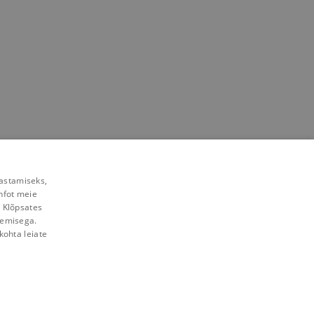
rastamiseks,
nfot meie
. Klõpsates
lemisega.
kohta leiate