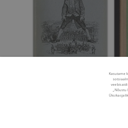
Gulliveri reisid
Kasutame kü
sotsiaal
Jonathan Swift
veebisaidi
„Nõustu 
Umbes 2 aastat
tagasi
Üksikasjali
Võta ühendust
Kasutustingimused
Mobi
Kuidas vahetada
Privaatsuspõhimõtted