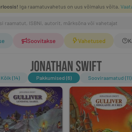
rloosis!
Iga raamatuvahetus on uus võimalus võita.
Vaat
se
Soovitakse
Vahetused
K
JONATHAN SWIFT
Kõik (14)
Pakkumised (6)
Sooviraamatud (11)