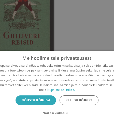
Me hoolime teie privaatsusest
Gulliveri reisid
psiseid veebisaidi nõuetekohaseks toimimiseks, sisu ja reklaamide isikupä
meedia funktsioonide pakkumiseks ning liikluse analüüsimiseks. Jagame teie i
Jonathan Swift
 kasutamise kohta ka meie sotsiaalmeedia, reklaami ja analüüsipartneritega
kõigiga“, nõustute küpsiste kasutamise ja nendega seotud isikuandmete tööt
Umbes 7 aastat
tagasi
kku teavet sellel veebisaidil küpsiste kasutamise ja teie nõusoleku haldamise 
meie
Küpsiste poliitikas.
iliäpp
NÕUSTU KÕIGIGA
KEELDU KÕIGIST
Näita üksikasju