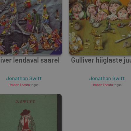
liver lendaval saarel
Gulliver hiiglaste j
Jonathan Swift
Jonathan Swift
Umbes 1 aasta
tagasi
Umbes 1 aasta
tagasi