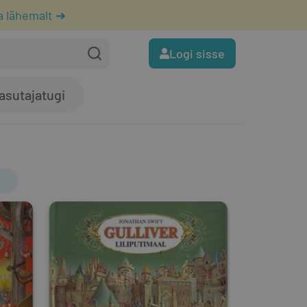
a lähemalt ➔
Logi sisse
asutajatugi