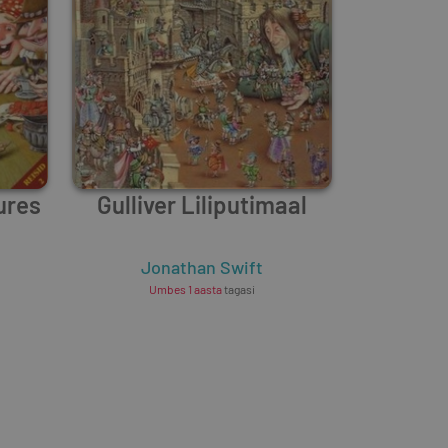
uures
Gulliver Liliputimaal
Jonathan Swift
Umbes 1 aasta
tagasi