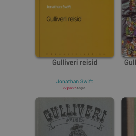
Gulliveri reisid
Gul
Jonathan Swift
22 päeva
tagasi