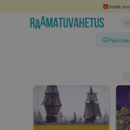
🎁
Osale suu
Pakutak