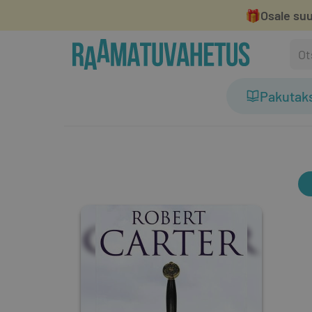
🎁
Osale suu
Pakutak