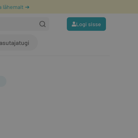
a lähemalt ➔
Logi sisse
asutajatugi