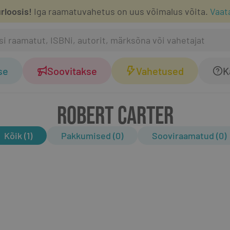
rloosis!
Iga raamatuvahetus on uus võimalus võita.
Vaat
se
Soovitakse
Vahetused
K
ROBERT CARTER
Kõik (1)
Pakkumised (0)
Sooviraamatud (0)