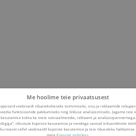
Me hoolime teie privaatsusest
psiseid veebisaidi nõuetekohaseks toimimiseks, sisu ja reklaamide isikupä
meedia funktsioonide pakkumiseks ning liikluse analüüsimiseks. Jagame teie i
 kasutamise kohta ka meie sotsiaalmeedia, reklaami ja analüüsipartneritega
kõigiga“, nõustute küpsiste kasutamise ja nendega seotud isikuandmete tööt
kku teavet sellel veebisaidil küpsiste kasutamise ja teie nõusoleku haldamise 
meie
Küpsiste poliitikas.