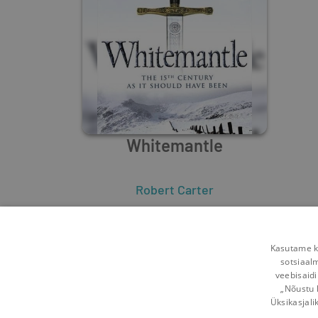
Whitemantle
Robert Carter
0
0
Kasutame kü
sotsiaal
veebisaidi
„Nõustu 
Üksikasjali