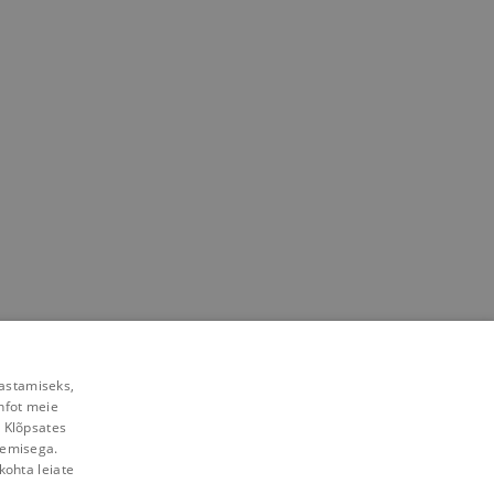
rastamiseks,
nfot meie
. Klõpsates
lemisega.
kohta leiate