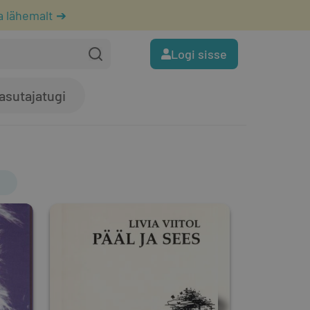
a lähemalt ➔
Logi sisse
asutajatugi