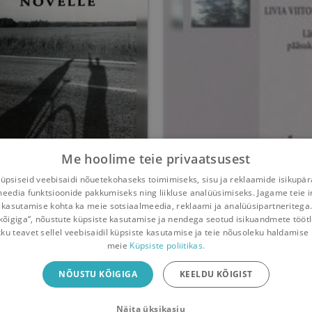
Me hoolime teie privaatsusest
Jutte ja novelle
Läti pääsuke
psiseid veebisaidi nõuetekohaseks toimimiseks, sisu ja reklaamide isikupä
meedia funktsioonide pakkumiseks ning liikluse analüüsimiseks. Jagame teie i
Livia Viitol
Livia Viitol
 kasutamise kohta ka meie sotsiaalmeedia, reklaami ja analüüsipartneritega
kõigiga“, nõustute küpsiste kasutamise ja nendega seotud isikuandmete tööt
Umbes 7 aastat
tagasi
Umbes 7 aastat
tagasi
kku teavet sellel veebisaidil küpsiste kasutamise ja teie nõusoleku haldamise 
meie
Küpsiste poliitikas.
iliäpp
NÕUSTU KÕIGIGA
KEELDU KÕIGIST
Näita üksikasju