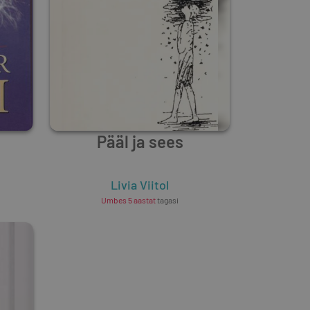
Pääl ja sees
Livia Viitol
Umbes 5 aastat
tagasi