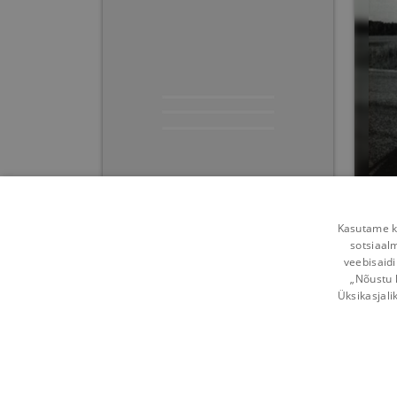
A Handful of Light
Kasutame kü
sotsiaal
Livia Viitol
veebisaidi
„Nõustu 
Umbes 7 aastat
tagasi
Üksikasjali
Võta ühendust
Kasutustingimused
Mobi
Kuidas vahetada
Privaatsuspõhimõtted