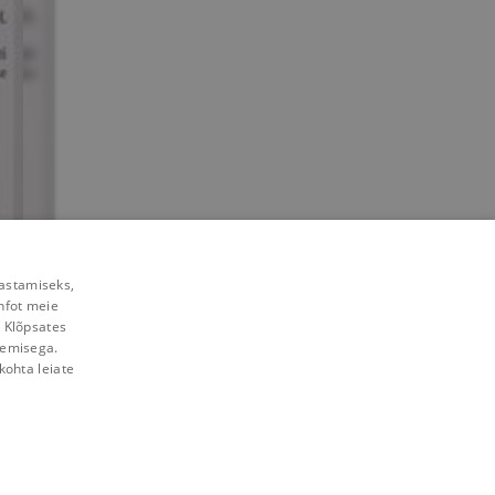
rastamiseks,
nfot meie
. Klõpsates
lemisega.
kohta leiate