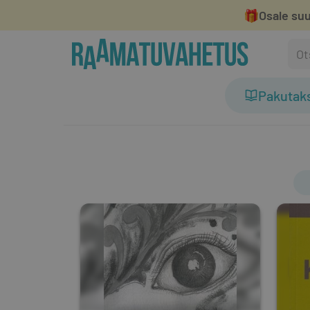
🎁
Osale suu
Pakutak