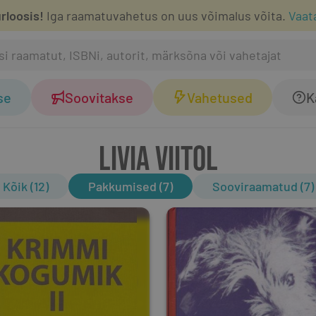
rloosis!
Iga raamatuvahetus on uus võimalus võita.
Vaat
se
Soovitakse
Vahetused
K
LIVIA VIITOL
Kõik (12)
Pakkumised (7)
Sooviraamatud (7)