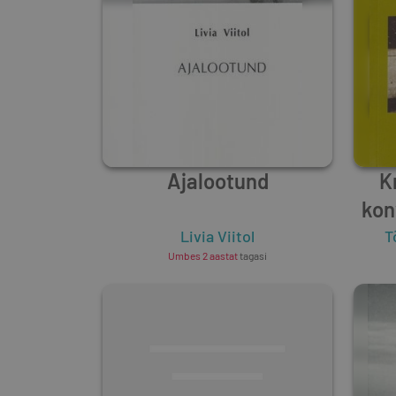
Ajalootund
K
kon
Livia Viitol
T
Umbes 2 aastat
tagasi
Kr
(9.
Кр