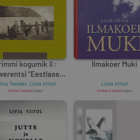
rimmi kogumik II :
Ilmakoer Muki
verentsi "Eestlased
XIX-XXI sajandil
õnu Tender
,
Livia Viitol
Livia Viitol
Umbes 3 aastat
tagasi
Umbes 4 aastat
tagasi
immis" ettekanded
-10. septembril 2004
Simferopolis) =
ымский сборник