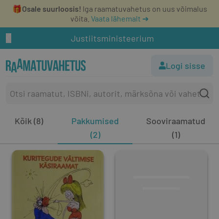
🎁
Osale suurloosis!
Iga raamatuvahetus on uus võimalus
võita.
Vaata lähemalt ➔
Justiitsministeerium
Logi sisse
Kõik (8)
Pakkumised
Sooviraamatud
(2)
(1)