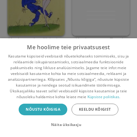
Kuritegude vältimise
Kuritegevus Eestis
Me hoolime teie privaatsusest
käsiraamat
2006
Justiitsministeerium
Justiitsministeerium
Kasutame küpsiseid veebisaidi nõuetekohaseks toimimiseks, sisu ja
reklaamide isikupärastamiseks, sotsiaalmeedia funktsioonide
Umbes 2 kuud
tagasi
Umbes 8 aastat
tagasi
pakkumiseks ning liikluse analüüsimiseks. Jagame teie infot meie
veebisaidi kasutamise kohta ka meie sotsiaalmeedia, reklaami ja
analüüsipartneritega. Klõpsates „Nõustu kõigiga“, nõustute küpsiste
kasutamise ja nendega seotud isikuandmete töötlemisega.
Pealehele
Ostukorv
Sõnumid
Teated
Konto
Üksikasjalikku teavet sellel veebisaidil küpsiste kasutamise ja teie
nõusoleku haldamise kohta leiate meie
Küpsiste poliitikas.
Raamatuvahetuse mobiiliäpp
NÕUSTU KÕIGIGA
KEELDU KÕIGIST
Vaheta raamatuid veelgi mugavamalt!
Näita üksikasju
Sulge
Laadi alla