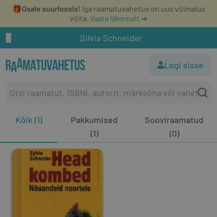
🎁
Osale suurloosis!
Iga raamatuvahetus on uus võimalus
võita.
Vaata lähemalt ➔
Silvia Schneider
Logi sisse
Kõik (1)
Pakkumised
Sooviraamatud
(1)
(0)