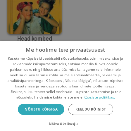
Head kombed
Me hoolime teie privaatsusest
Silvia Schneider
Kasutame küpsiseid veebisaidi nõuetekohaseks toimimiseks, sisu ja
3
0
reklaamide isikupärastamiseks, sotsiaalmeedia funktsioonide
pakkumiseks ning liikluse analüüsimiseks. Jagame teie infot meie
veebisaidi kasutamise kohta ka meie sotsiaalmeedia, reklaami ja
analüüsipartneritega. Klõpsates „Nõustu kõigiga“, nõustute küpsiste
kasutamise ja nendega seotud isikuandmete töötlemisega.
Pealehele
Ostukorv
Sõnumid
Teated
Konto
Üksikasjalikku teavet sellel veebisaidil küpsiste kasutamise ja teie
nõusoleku haldamise kohta leiate meie
Küpsiste poliitikas.
Raamatuvahetuse mobiiliäpp
NÕUSTU KÕIGIGA
KEELDU KÕIGIST
Vaheta raamatuid veelgi mugavamalt!
Näita üksikasju
Sulge
Laadi alla