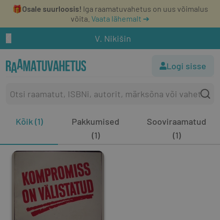
🎁
Osale suurloosis!
Iga raamatuvahetus on uus võimalus
võita.
Vaata lähemalt ➔
V. Nikišin
Logi sisse
Kõik (1)
Pakkumised
Sooviraamatud
(1)
(1)