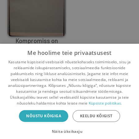
Kompromiss on
välistatud
Me hoolime teie privaatsusest
Ivan Papulovski
,
V. Nikišin
Kasutame küpsiseid veebisaidi nõuetekohaseks toimimiseks, sisu ja
6
1
reklaamide isikupärastamiseks, sotsiaalmeedia funktsioonide
pakkumiseks ning liikluse analüüsimiseks. Jagame teie infot meie
veebisaidi kasutamise kohta ka meie sotsiaalmeedia, reklaami ja
analüüsipartneritega. Klõpsates „Nõustu kõigiga“, nõustute küpsiste
kasutamise ja nendega seotud isikuandmete töötlemisega.
Pealehele
Ostukorv
Sõnumid
Teated
Konto
Üksikasjalikku teavet sellel veebisaidil küpsiste kasutamise ja teie
nõusoleku haldamise kohta leiate meie
Küpsiste poliitikas.
Raamatuvahetuse mobiiliäpp
NÕUSTU KÕIGIGA
KEELDU KÕIGIST
Vaheta raamatuid veelgi mugavamalt!
Näita üksikasju
Sulge
Laadi alla