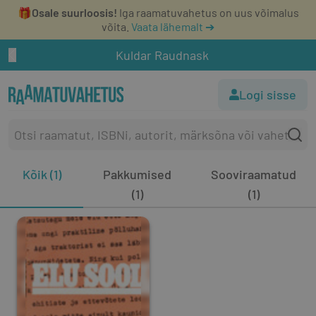
🎁
Osale suurloosis!
Iga raamatuvahetus on uus võimalus
võita.
Vaata lähemalt ➔
Kuldar Raudnask
Logi sisse
Kõik (1)
Pakkumised
Sooviraamatud
(1)
(1)