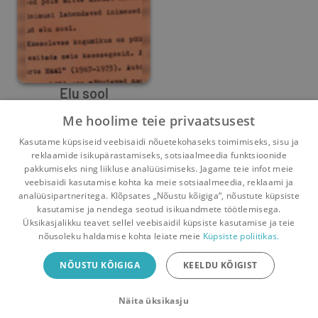
Elu sool
Me hoolime teie privaatsusest
Ago Ustal
,
Endel Priidel
,
Kuldar Raudnask
Kasutame küpsiseid veebisaidi nõuetekohaseks toimimiseks, sisu ja
1
1
reklaamide isikupärastamiseks, sotsiaalmeedia funktsioonide
pakkumiseks ning liikluse analüüsimiseks. Jagame teie infot meie
veebisaidi kasutamise kohta ka meie sotsiaalmeedia, reklaami ja
analüüsipartneritega. Klõpsates „Nõustu kõigiga“, nõustute küpsiste
kasutamise ja nendega seotud isikuandmete töötlemisega.
Pealehele
Ostukorv
Sõnumid
Teated
Konto
Üksikasjalikku teavet sellel veebisaidil küpsiste kasutamise ja teie
nõusoleku haldamise kohta leiate meie
Küpsiste poliitikas.
Raamatuvahetuse mobiiliäpp
NÕUSTU KÕIGIGA
KEELDU KÕIGIST
Vaheta raamatuid veelgi mugavamalt!
Näita üksikasju
Sulge
Laadi alla