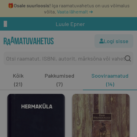
🎁
Osale suurloosis!
Iga raamatuvahetus on uus võimalus
võita.
Vaata lähemalt ➔
Luule Epner
Logi sisse
Kõik
Pakkumised
Sooviraamatud
(21)
(7)
(14)