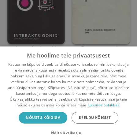
Interaktsioonid
Draamateooria
Me hoolime teie privaatsusest
probleeme
Kasutame küpsiseid veebisaidi nõuetekohaseks toimimiseks, sisu ja
Anneli Saro
,
Luule Epner
Luule Epner
reklaamide isikupärastamiseks, sotsiaalmeedia funktsioonide
Umbes 3 aastat
tagasi
Umbes 7 aastat
tagasi
pakkumiseks ning liikluse analüüsimiseks. Jagame teie infot meie
veebisaidi kasutamise kohta ka meie sotsiaalmeedia, reklaami ja
analüüsipartneritega. Klõpsates „Nõustu kõigiga“, nõustute küpsiste
kasutamise ja nendega seotud isikuandmete töötlemisega.
Pealehele
Ostukorv
Sõnumid
Teated
Konto
Üksikasjalikku teavet sellel veebisaidil küpsiste kasutamise ja teie
nõusoleku haldamise kohta leiate meie
Küpsiste poliitikas.
Raamatuvahetuse mobiiliäpp
NÕUSTU KÕIGIGA
KEELDU KÕIGIST
Vaheta raamatuid veelgi mugavamalt!
Näita üksikasju
Sulge
Laadi alla