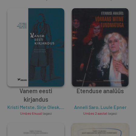
Vanem eesti
Etenduse analüüs
kirjandus
Kristi Metste
,
Sirje Olesk
,
Luule Epner
Anneli Saro
,
Luule Epner
Umbes 6 kuud
tagasi
Umbes 2 aastat
tagasi