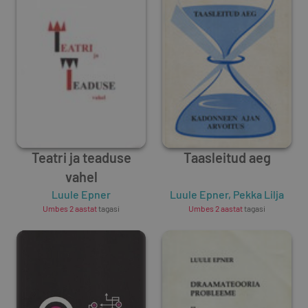
Teatri ja teaduse
Taasleitud aeg
vahel
Luule Epner
Luule Epner
,
Pekka Lilja
Umbes 2 aastat
tagasi
Umbes 2 aastat
tagasi