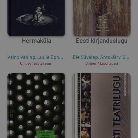
Hermaküla
Eesti kirjanduslugu
Vaino Vahing
,
Luule Epner
,
Mati Unt
Ele Süvalep
,
Ants Järv
,
Sirje Olesk
Umbes 1 aasta
tagasi
Umbes 4 kuud
tagasi