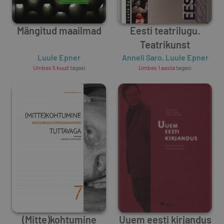
Mängitud maailmad
Eesti teatrilugu.
Teatrikunst
Luule Epner
Anneli Saro
,
Luule Epner
Umbes 5 kuud
tagasi
Umbes 1 aasta
tagasi
(Mitte)kohtumine
Uuem eesti kirjandus