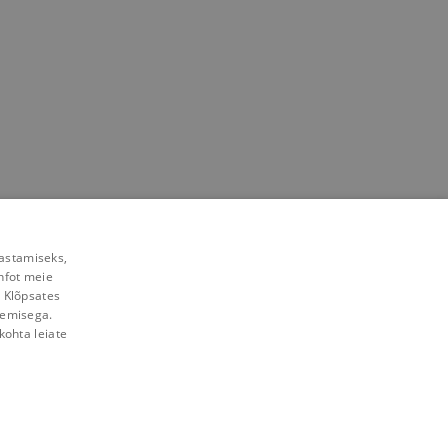
rastamiseks,
nfot meie
. Klõpsates
lemisega.
kohta leiate