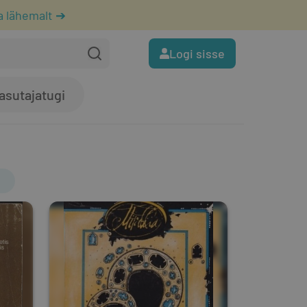
a lähemalt ➔
Logi sisse
asutajatugi