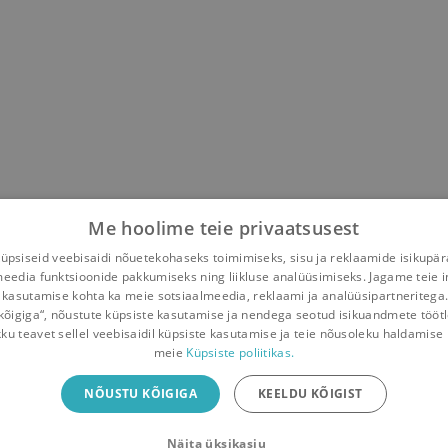
Me hoolime teie privaatsusest
psiseid veebisaidi nõuetekohaseks toimimiseks, sisu ja reklaamide isikupä
meedia funktsioonide pakkumiseks ning liikluse analüüsimiseks. Jagame teie i
,
Juri Klarov
 kasutamise kohta ka meie sotsiaalmeedia, reklaami ja analüüsipartneritega
kõigiga“, nõustute küpsiste kasutamise ja nendega seotud isikuandmete tööt
kku teavet sellel veebisaidil küpsiste kasutamise ja teie nõusoleku haldamise 
meie
Küpsiste poliitikas.
iliäpp
NÕUSTU KÕIGIGA
KEELDU KÕIGIST
Näita üksikasju