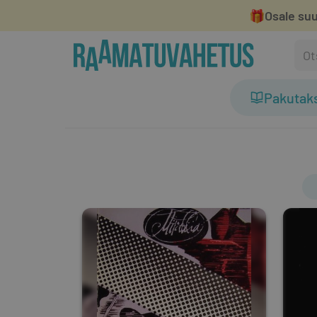
🎁
Osale suu
Pakutak