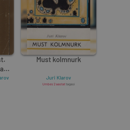
t.
Must kolmnurk
ja
arov
Juri Klarov
Umbes 2 aastat
tagasi