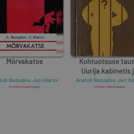
Mõrvakatse
Kohtuotsuse taus
Uurija kabinetis 
kohtusaalis
toli Bezuglov
,
Juri Klarov
Anatoli Bezuglov
,
Juri Kl
Umbes 4 kuud
tagasi
Umbes 1 aasta
tagasi