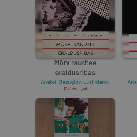
Mõrv raudtee
eraldusribas
Anatoli Bezuglov
,
Juri Klarov
Ana
17 päeva
tagasi