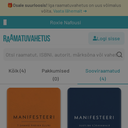
🎁
Osale suurloosis!
Iga raamatuvahetus on uus võimalus
võita.
Vaata lähemalt ➔
Roxie Nafousi
Logi sisse
Kõik (4)
Pakkumised
Sooviraamatud
(0)
(4)