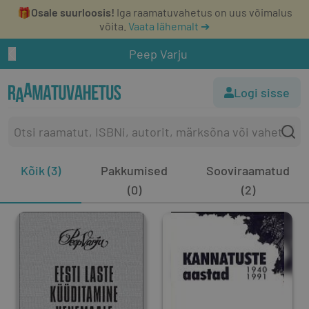
🎁
Osale suurloosis!
Iga raamatuvahetus on uus võimalus
võita.
Vaata lähemalt ➔
Peep Varju
Logi sisse
Kõik (3)
Pakkumised
Sooviraamatud
(0)
(2)