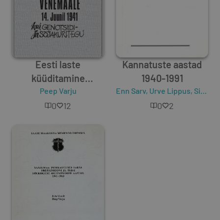
Eesti laste
Kannatuste aastad
küüditamine
1940-1991
Venemaale
Peep Varju
Enn Sarv
,
Urve Lippus
,
Sirje Olesk
0
12
0
2