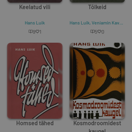
Keelatud vili
Tõlkeid
Hans Luik
Hans Luik
,
Veniamin Kaverin
,
V
9
1
5
0
Homsed tähed
Kosmodroomidest
kaugel