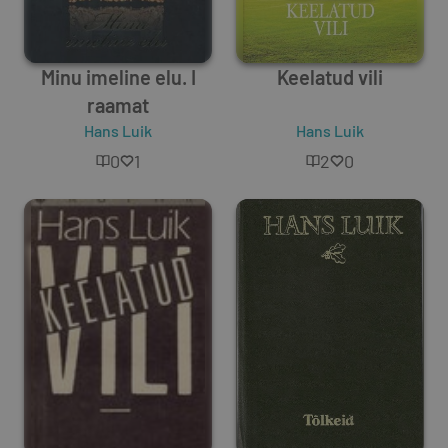
Minu imeline elu. I
Keelatud vili
raamat
Hans Luik
Hans Luik
0
1
2
0