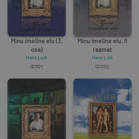
Minu imeline elu (3.
Minu imeline elu. II
osa)
raamat
Hans Luik
Hans Luik
1
1
1
0