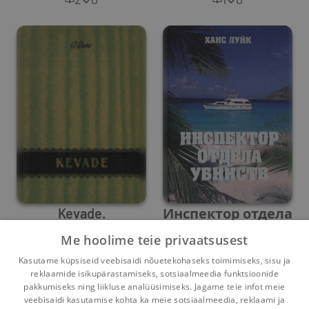
Kevade.
Инспектор отдела
Dramatiseering 5
убийств
Me hoolime teie privaatsusest
Oskar Luts
vaatuses
,
Hans Luik
Hans Luik
Kasutame küpsiseid veebisaidi nõuetekohaseks toimimiseks, sisu ja
1
1
0
0
reklaamide isikupärastamiseks, sotsiaalmeedia funktsioonide
pakkumiseks ning liikluse analüüsimiseks. Jagame teie infot meie
veebisaidi kasutamise kohta ka meie sotsiaalmeedia, reklaami ja