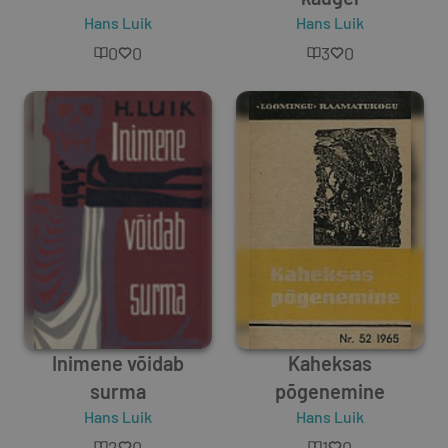
Hans Luik
Hans Luik
0
0
3
0
Inimene võidab
Kaheksas
surma
põgenemine
Hans Luik
Hans Luik
2
0
1
0