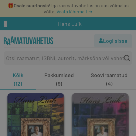
🎁
Osale suurloosis!
Iga raamatuvahetus on uus võimalus
võita.
Vaata lähemalt ➔
Hans Luik
Logi sisse
Kõik
Pakkumised
Sooviraamatud
(12)
(9)
(4)