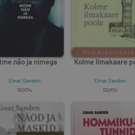
tme näo ja nimega
Kolme ilmakaare p
Einar Sanden
Einar Sanden
0
4
0
0