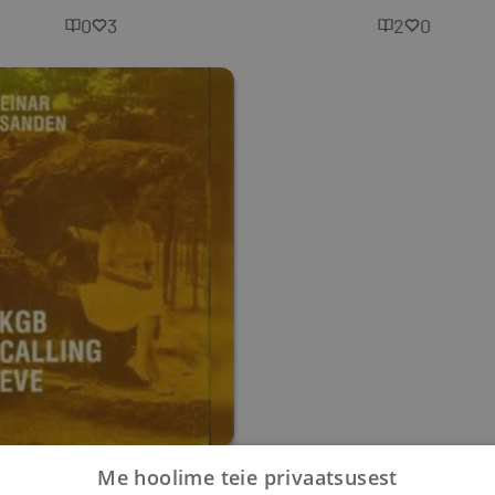
0
3
2
0
KGB Calling Eve
Me hoolime teie privaatsusest