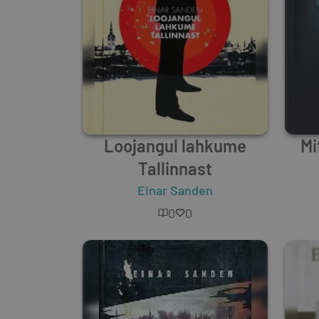
Loojangul lahkume
Mi
Tallinnast
Einar Sanden
0
0