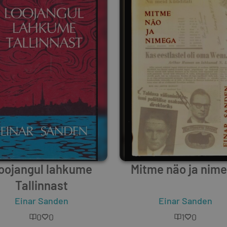
oojangul lahkume
Mitme näo ja nim
Tallinnast
Einar Sanden
Einar Sanden
0
0
1
0