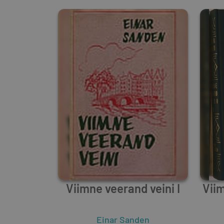
Viimne veerand veini I
Viim
Einar Sanden