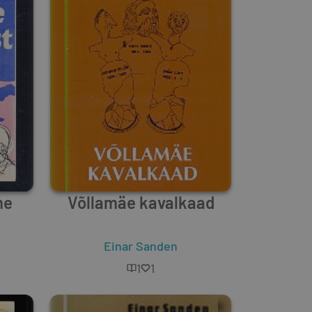
me
Võllamäe kavalkaad
Einar Sanden
1
1