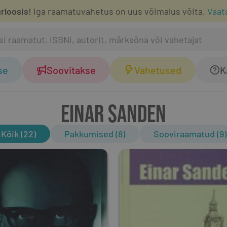
rloosis!
Iga raamatuvahetus on uus võimalus võita.
Vaat
se
Soovitakse
Vahetused
K
EINAR SANDEN
Kõik (22)
Pakkumised (8)
Sooviraamatud (9)