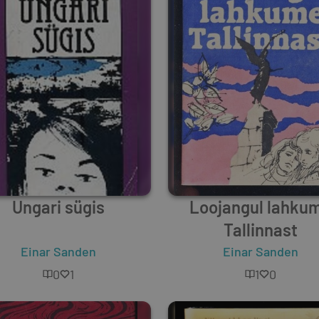
Ungari sügis
Loojangul lahku
Tallinnast
Einar Sanden
Einar Sanden
0
1
1
0