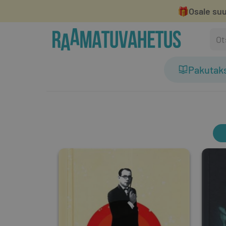
🎁
Osale suu
Pakutak