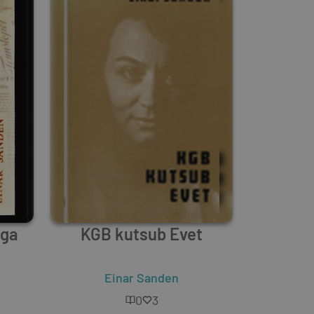
ega
KGB kutsub Evet
Einar Sanden
0
3