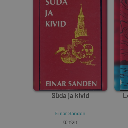
Süda ja kivid
L
Einar Sanden
0
0