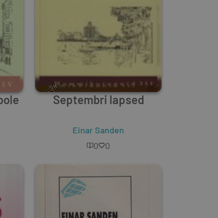
oole
Septembri lapsed
Einar Sanden
0
0