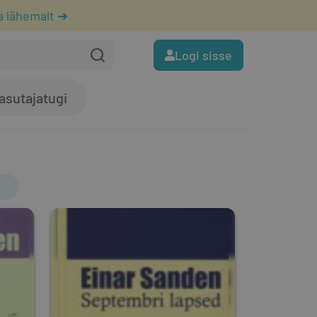
a lähemalt ➔
Logi sisse
asutajatugi