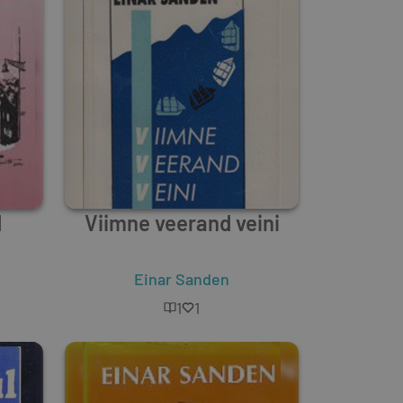
d
Viimne veerand veini
Einar Sanden
1
1