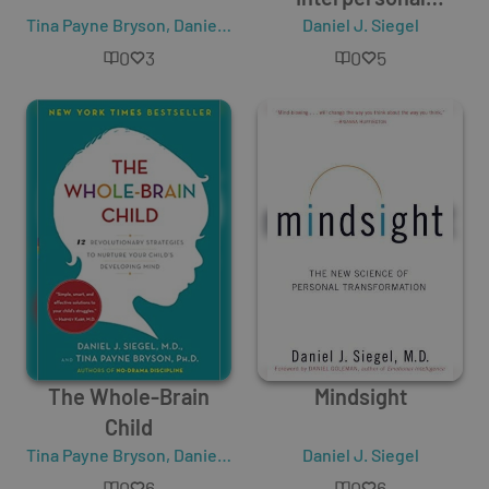
Tina Payne Bryson
,
Daniel J. Siegel
Neurobilogy
Daniel J. Siegel
0
3
0
5
The Whole-Brain
Mindsight
Child
Tina Payne Bryson
,
Daniel J. Siegel
Daniel J. Siegel
0
6
0
6