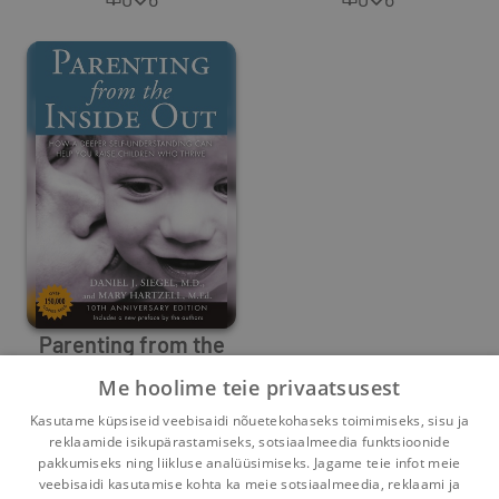
Parenting from the
Inside Out
Me hoolime teie privaatsusest
Daniel J. Siegel
Kasutame küpsiseid veebisaidi nõuetekohaseks toimimiseks, sisu ja
0
8
reklaamide isikupärastamiseks, sotsiaalmeedia funktsioonide
pakkumiseks ning liikluse analüüsimiseks. Jagame teie infot meie
veebisaidi kasutamise kohta ka meie sotsiaalmeedia, reklaami ja