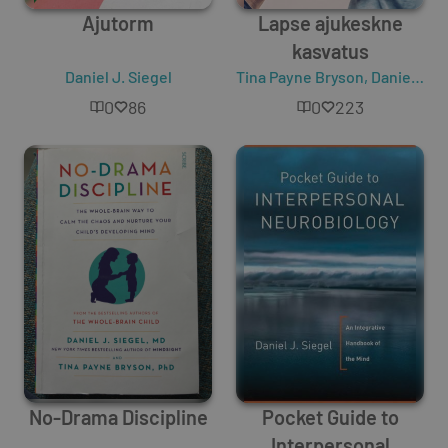
Ajutorm
Lapse ajukeskne
kasvatus
Daniel J. Siegel
Tina Payne Bryson
,
Daniel J. Siegel
0
86
0
223
No-Drama Discipline
Pocket Guide to
Interpersonal