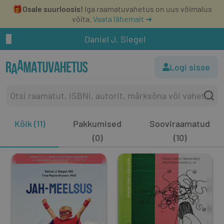
🎁
Osale suurloosis!
Iga raamatuvahetus on uus võimalus
võita.
Vaata lähemalt ➔
Daniel J. Siegel
Logi sisse
Kõik (11)
Pakkumised
Sooviraamatud
(0)
(10)