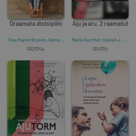
Draamata distsipliin
Aju ja aru, 2 raamatut
Tina Payne Bryson
,
Daniel J. Siegel
Maria Gunther
,
Daniel J. Siegel
0
54
0
0