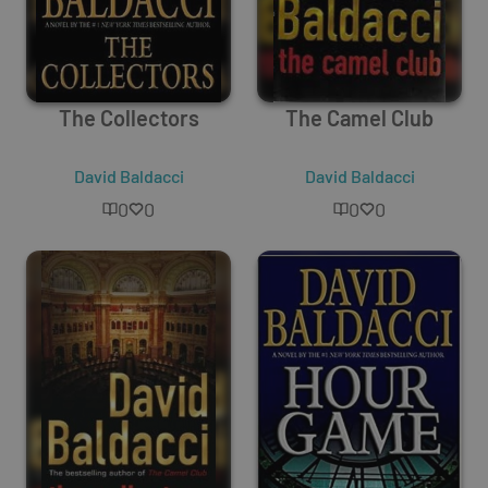
The Collectors
The Camel Club
David Baldacci
David Baldacci
0
0
0
0