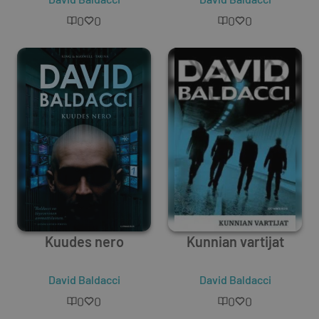
0
0
0
0
Kuudes nero
Kunnian vartijat
David Baldacci
David Baldacci
0
0
0
0