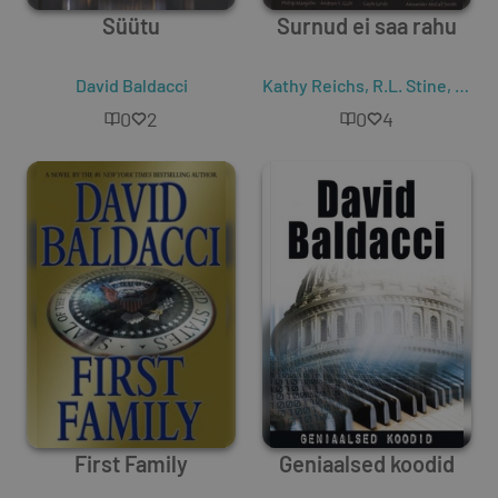
Süütu
Surnud ei saa rahu
David Baldacci
Kathy Reichs
,
R.L. Stine
,
Lisa 
0
2
0
4
First Family
Geniaalsed koodid