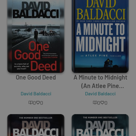
One Good Deed
A Minute to Midnight
(An Atlee Pine
David Baldacci
David Baldacci
Thriller, 2)
0
0
0
0