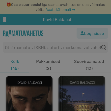
🎁
Osale suurloosis!
Iga raamatuvahetus on uus võimalus
võita.
Vaata lähemalt ➔
David Baldacci
Logi sisse
Kõik
Pakkumised
Sooviraamatud
(45)
(2)
(12)