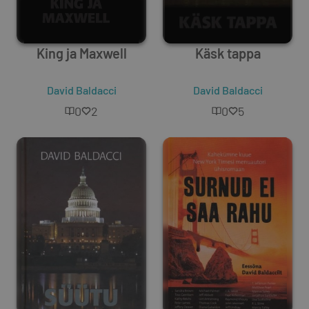
King ja Maxwell
Käsk tappa
David Baldacci
David Baldacci
0
2
0
5