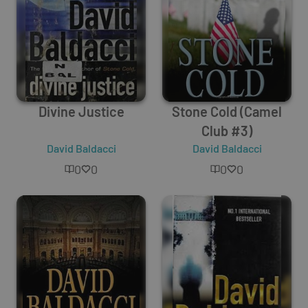
Divine Justice
Stone Cold (Camel
Club #3)
David Baldacci
David Baldacci
0
0
0
0