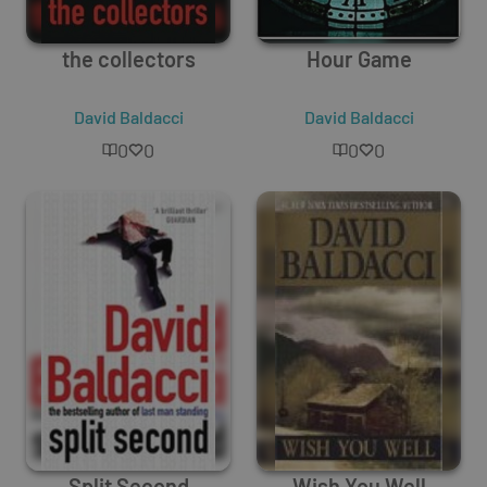
the collectors
Hour Game
David Baldacci
David Baldacci
0
0
0
0
Split Second
Wish You Well