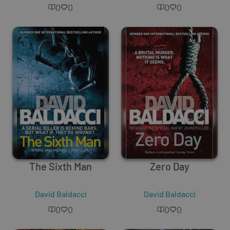
0
0
0
0
The Sixth Man
Zero Day
David Baldacci
David Baldacci
0
0
0
0