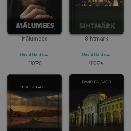
Mälumees
Sihtmärk
David Baldacci
David Baldacci
0
6
0
4