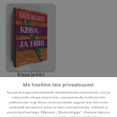
Kissa ja hiiri
Me hoolime teie privaatsusest
David Baldacci
Kasutame küpsiseid veebisaidi nõuetekohaseks toimimiseks, sisu ja
0
0
reklaamide isikupärastamiseks, sotsiaalmeedia funktsioonide
pakkumiseks ning liikluse analüüsimiseks. Jagame teie infot meie
veebisaidi kasutamise kohta ka meie sotsiaalmeedia, reklaami ja
analüüsipartneritega. Klõpsates „Nõustu kõigiga“, nõustute küpsiste