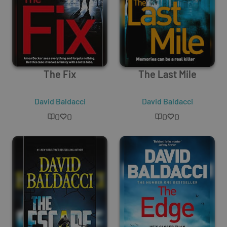
The Fix
The Last Mile
David Baldacci
David Baldacci
0
0
0
0