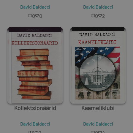
David Baldacci
David Baldacci
0
0
0
2
Kollektsionäärid
Kaameliklubi
David Baldacci
David Baldacci
1
2
0
4