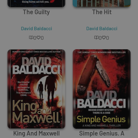
The Guilty
The Hit
David Baldacci
David Baldacci
0
0
0
0
King And Maxwell
Simple Genius. A