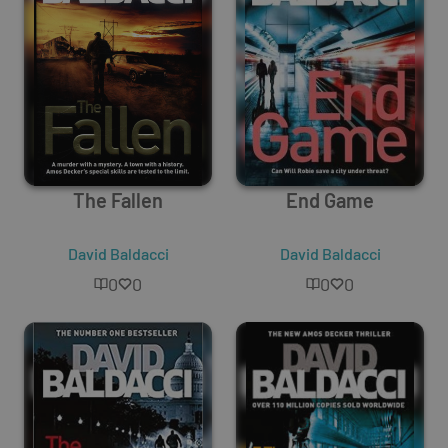
The Fallen
End Game
David Baldacci
David Baldacci
0
0
0
0