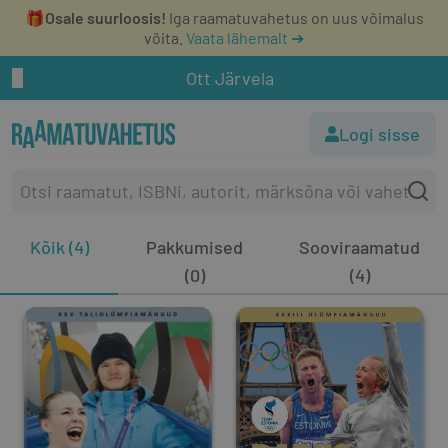
🎁
Osale suurloosis!
Iga raamatuvahetus on uus võimalus
võita.
Vaata lähemalt ➔
Ott Järvela
Logi sisse
Kõik (4)
Pakkumised
Sooviraamatud
(0)
(4)