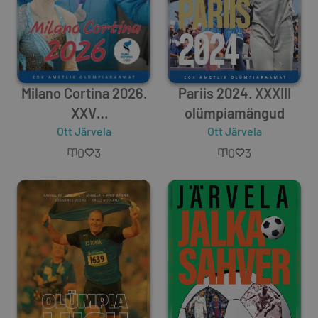
Milano Cortina 2026.
Pariis 2024. XXXIII
XXV
olümpiamängud
taliolümpiamängud
Ott Järvela
Ott Järvela
0
3
0
3