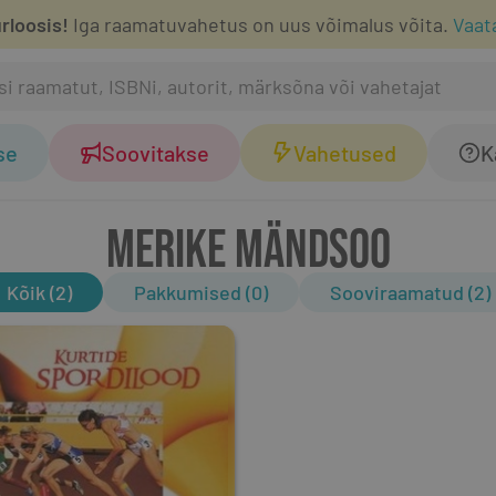
rloosis!
Iga raamatuvahetus on uus võimalus võita.
Vaat
se
Soovitakse
Vahetused
K
MERIKE MÄNDSOO
Kõik (2)
Pakkumised (0)
Sooviraamatud (2)