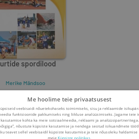
urtide spordilood
Merike Mändsoo
0
1
Me hoolime teie privaatsusest
psiseid veebisaidi nõuetekohaseks toimimiseks, sisu ja reklaamide isikupä
meedia funktsioonide pakkumiseks ning liikluse analüüsimiseks. Jagame teie i
 kasutamise kohta ka meie sotsiaalmeedia, reklaami ja analüüsipartneritega
kõigiga“, nõustute küpsiste kasutamise ja nendega seotud isikuandmete tööt
kku teavet sellel veebisaidil küpsiste kasutamise ja teie nõusoleku haldamise 
meie
Küpsiste poliitikas.