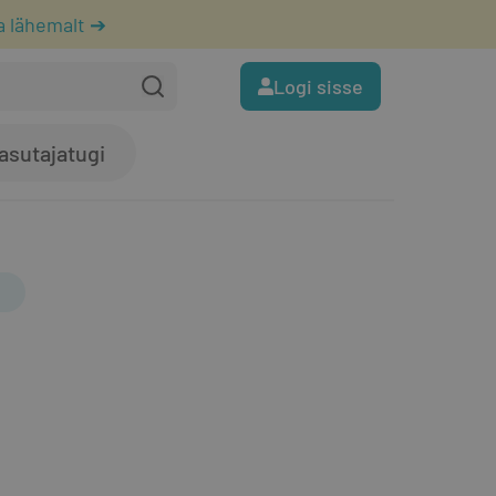
a lähemalt ➔
Logi sisse
asutajatugi