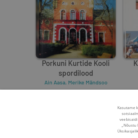
Porkuni Kurtide Kooli
K
spordilood
Ain Aasa
,
Merike Mändsoo
0
1
Kasutame kü
sotsiaal
veebisaidi
„Nõustu 
Üksikasjali