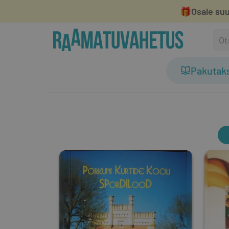
🎁
Osale suu
Pakutak