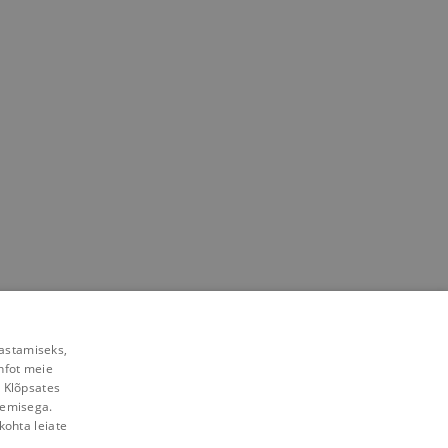
rastamiseks,
nfot meie
. Klõpsates
lemisega.
kohta leiate