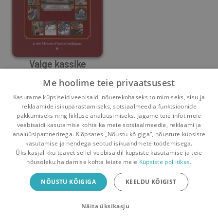
Valge kassike
Me hoolime teie privaatsusest
Tõnu Õnnepalu
,
Marie Catherine Le Jumel de Barneville d'Aulnoy
Kasutame küpsiseid veebisaidi nõuetekohaseks toimimiseks, sisu ja
0
7
reklaamide isikupärastamiseks, sotsiaalmeedia funktsioonide
pakkumiseks ning liikluse analüüsimiseks. Jagame teie infot meie
veebisaidi kasutamise kohta ka meie sotsiaalmeedia, reklaami ja
analüüsipartneritega. Klõpsates „Nõustu kõigiga“, nõustute küpsiste
kasutamise ja nendega seotud isikuandmete töötlemisega.
Pealehele
Ostukorv
Sõnumid
Teated
Konto
Üksikasjalikku teavet sellel veebisaidil küpsiste kasutamise ja teie
nõusoleku haldamise kohta leiate meie
Küpsiste poliitikas.
Raamatuvahetuse mobiiliäpp
NÕUSTU KÕIGIGA
KEELDU KÕIGIST
Vaheta raamatuid veelgi mugavamalt!
Näita üksikasju
Sulge
Laadi alla