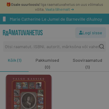
🎁
Osale suurloosis!
Iga raamatuvahetus on uus võimalus
võita.
Vaata lähemalt ➔
Marie Catherine Le Jumel de Barneville d'Aulnoy
Logi sisse
Kõik (1)
Pakkumised
Sooviraamatud
(0)
(1)