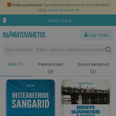
🎁
Osale suurloosis!
Iga raamatuvahetus on uus võimalus
võita.
Vaata lähemalt ➔
Deivil Tserp
Logi sisse
Kõik (7)
Pakkumised
Sooviraamatud
(3)
(2)