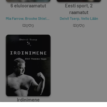
6 elulooraamatut
Eesti sport, 2
raamatut
Mia Farrow
,
Brooke Shields
,
Anna Pasternak
Deivil Tserp
,
,
Deivil Tserp
Vello Lään
,
Me
0
0
0
0
Irdinimene