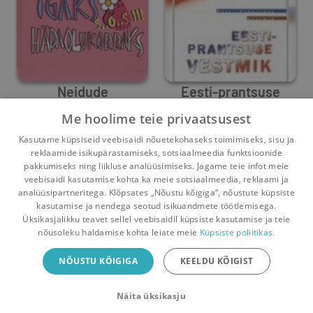
Neidude
Eesti-prantsuse
käekotilektüür igaks
vestmik
Me hoolime teie privaatsusest
Karin Vahter
hädaolukorraks
,
Piret Joalaid
Karin Vahter
Kasutame küpsiseid veebisaidi nõuetekohaseks toimimiseks, sisu ja
2
0
0
1
reklaamide isikupärastamiseks, sotsiaalmeedia funktsioonide
pakkumiseks ning liikluse analüüsimiseks. Jagame teie infot meie
veebisaidi kasutamise kohta ka meie sotsiaalmeedia, reklaami ja
analüüsipartneritega. Klõpsates „Nõustu kõigiga“, nõustute küpsiste
kasutamise ja nendega seotud isikuandmete töötlemisega.
Pealehele
Ostukorv
Sõnumid
Teated
Konto
Üksikasjalikku teavet sellel veebisaidil küpsiste kasutamise ja teie
nõusoleku haldamise kohta leiate meie
Küpsiste poliitikas.
Raamatuvahetuse mobiiliäpp
NÕUSTU KÕIGIGA
KEELDU KÕIGIST
Vaheta raamatuid veelgi mugavamalt!
Näita üksikasju
Sulge
Laadi alla