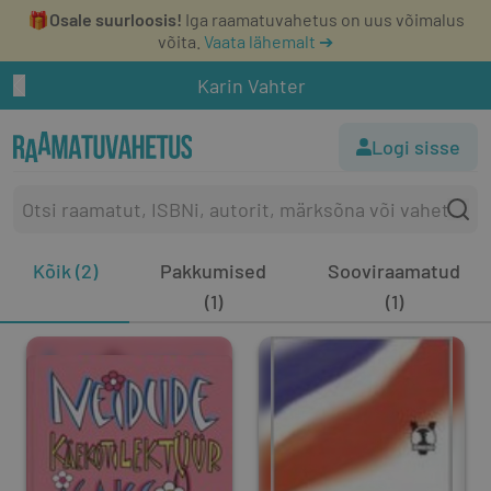
🎁
Osale suurloosis!
Iga raamatuvahetus on uus võimalus
võita.
Vaata lähemalt ➔
Karin Vahter
Logi sisse
Kõik (2)
Pakkumised
Sooviraamatud
(1)
(1)