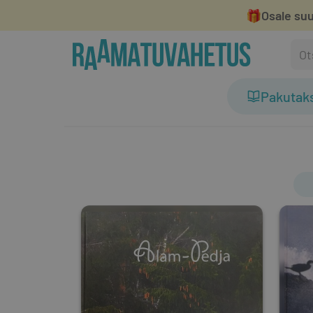
🎁
Osale suu
Pakutak