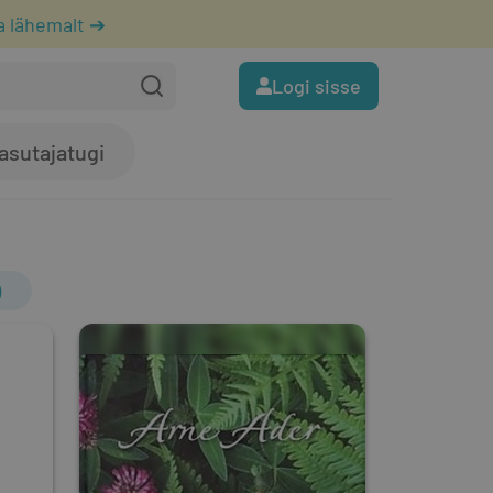
a lähemalt ➔
Logi sisse
asutajatugi
)