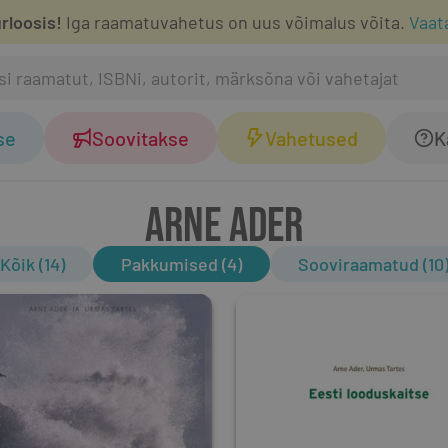
rloosis!
Iga raamatuvahetus on uus võimalus võita.
Vaat
se
Soovitakse
Vahetused
K
ARNE ADER
Kõik (14)
Pakkumised (4)
Sooviraamatud (10