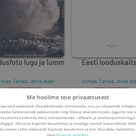
usfoto lugu ja lumm
Eesti looduskait
rmas Tartes
,
Arne Ader
Urmas Tartes
,
Arne Ad
Umbes 2 aastat
tagasi
Umbes 4 aastat
tagasi
Me hoolime teie privaatsusest
psiseid veebisaidi nõuetekohaseks toimimiseks, sisu ja reklaamide isikupä
meedia funktsioonide pakkumiseks ning liikluse analüüsimiseks. Jagame teie i
 kasutamise kohta ka meie sotsiaalmeedia, reklaami ja analüüsipartneritega
kõigiga“, nõustute küpsiste kasutamise ja nendega seotud isikuandmete tööt
kku teavet sellel veebisaidil küpsiste kasutamise ja teie nõusoleku haldamise 
meie
Küpsiste poliitikas.