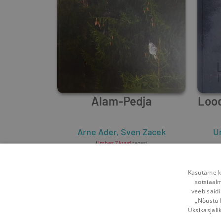
Alam-Pedja
Lood
Arne Ader
,
Sven Zacek
U
Umbes 7 kuud
tagasi
Kasutame kü
sotsiaal
veebisaidi
„Nõustu 
Üksikasjali