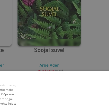
se
Soojal suvel
er
Arne Ader
Umbes 8 aastat
tagasi
rastamiseks,
nfot meie
. Klõpsates
lemisega.
kohta leiate