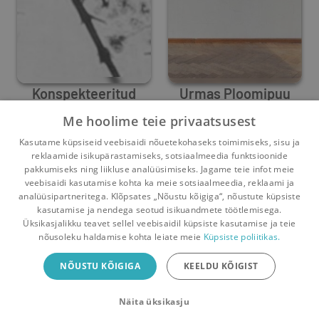
Konspekteeritud
Urmas Ploomipuu
ruum
valge maja
Me hoolime teie privaatsusest
Paul Kuimet
,
Gregor Taul
,
Aliina Astrova
Tõnis Saadoja
,
Indrek Sirkel
,
Tõnis 
Kasutame küpsiseid veebisaidi nõuetekohaseks toimimiseks, sisu ja
0
4
1
2
reklaamide isikupärastamiseks, sotsiaalmeedia funktsioonide
pakkumiseks ning liikluse analüüsimiseks. Jagame teie infot meie
veebisaidi kasutamise kohta ka meie sotsiaalmeedia, reklaami ja
analüüsipartneritega. Klõpsates „Nõustu kõigiga“, nõustute küpsiste
kasutamise ja nendega seotud isikuandmete töötlemisega.
Pealehele
Ostukorv
Sõnumid
Teated
Konto
Üksikasjalikku teavet sellel veebisaidil küpsiste kasutamise ja teie
nõusoleku haldamise kohta leiate meie
Küpsiste poliitikas.
Raamatuvahetuse mobiiliäpp
NÕUSTU KÕIGIGA
KEELDU KÕIGIST
Vaheta raamatuid veelgi mugavamalt!
Näita üksikasju
Sulge
Laadi alla