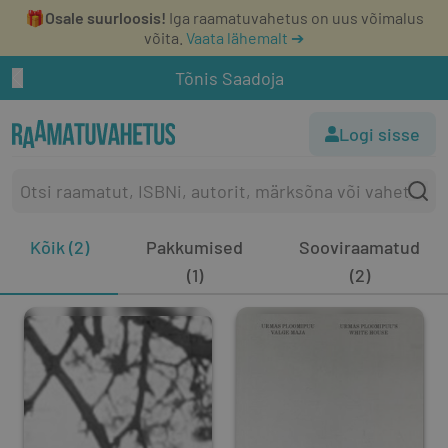
🎁
Osale suurloosis!
Iga raamatuvahetus on uus võimalus
võita.
Vaata lähemalt ➔
Tõnis Saadoja
Logi sisse
Kõik (2)
Pakkumised
Sooviraamatud
(1)
(2)