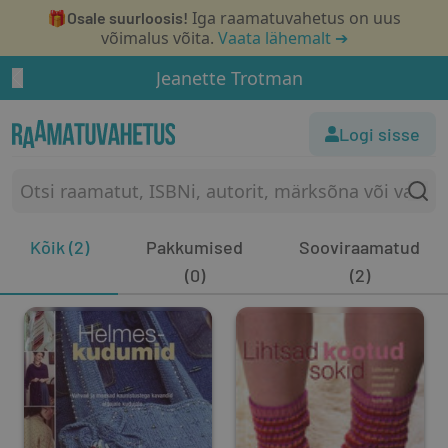
🎁
Iga raamatuvahetus on uus
Osale suurloosis!
võimalus võita.
Vaata lähemalt ➔
Jeanette Trotman
Logi sisse
Kõik (2)
Pakkumised
Sooviraamatud
(0)
(2)