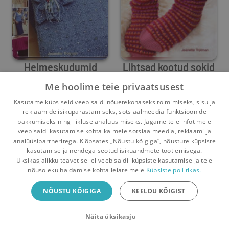
Helmeskudumid
Lihtsad kootud sokid
Me hoolime teie privaatsusest
Jeanette Trotman
Jeanette Trotman
Kasutame küpsiseid veebisaidi nõuetekohaseks toimimiseks, sisu ja
0
3
0
13
reklaamide isikupärastamiseks, sotsiaalmeedia funktsioonide
pakkumiseks ning liikluse analüüsimiseks. Jagame teie infot meie
veebisaidi kasutamise kohta ka meie sotsiaalmeedia, reklaami ja
analüüsipartneritega. Klõpsates „Nõustu kõigiga“, nõustute küpsiste
kasutamise ja nendega seotud isikuandmete töötlemisega.
Pealehele
Ostukorv
Sõnumid
Teated
Konto
Üksikasjalikku teavet sellel veebisaidil küpsiste kasutamise ja teie
nõusoleku haldamise kohta leiate meie
Küpsiste poliitikas.
Raamatuvahetuse mobiiliäpp
NÕUSTU KÕIGIGA
KEELDU KÕIGIST
Vaheta raamatuid veelgi mugavamalt!
Näita üksikasju
Sulge
Laadi alla