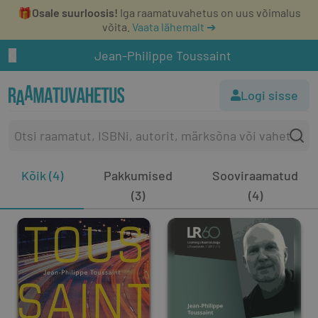
🎁
Osale suurloosis!
Iga raamatuvahetus on uus võimalus
võita.
Vaata lähemalt ➔
Jean-Philippe Toussaint
Logi sisse
Kõik (4)
Pakkumised
Sooviraamatud
(3)
(4)