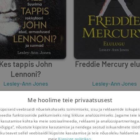
Kes tappis John
Freddie Mercury el
Lennoni?
Lesley-Ann Jones
Lesley-Ann Jones
0
8
0
34
Me hoolime teie privaatsusest
psiseid veebisaidi nõuetekohaseks toimimiseks, sisu ja reklaamide isikupä
meedia funktsioonide pakkumiseks ning liikluse analüüsimiseks. Jagame teie i
 kasutamise kohta ka meie sotsiaalmeedia, reklaami ja analüüsipartneritega
kõigiga“, nõustute küpsiste kasutamise ja nendega seotud isikuandmete tööt
kku teavet sellel veebisaidil küpsiste kasutamise ja teie nõusoleku haldamise 
meie
Küpsiste poliitikas.