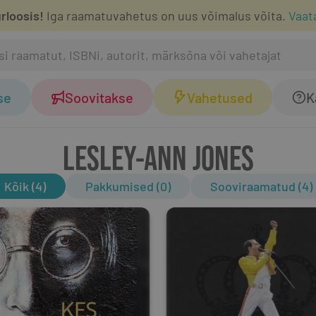
rloosis!
Iga raamatuvahetus on uus võimalus võita.
Vaat
se
Soovitakse
Vahetused
K
LESLEY-ANN JONES
Kõik (4)
Pakkumised (0)
Sooviraamatud (4)