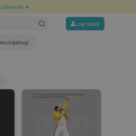
a lähemalt ➔
Logi sisse
asutajatugi