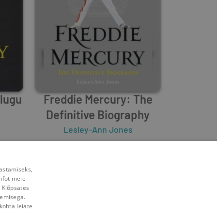
ulugu
Freddie Mercury: The
Definitive Biography
Lesley-Ann Jones
0
3
rastamiseks,
nfot meie
. Klõpsates
lemisega.
kohta leiate