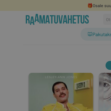
🎁
Osale suu
Pakutak