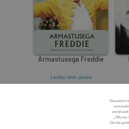
Armastusega Freddie
Lesley-Ann Jones
0
10
Kasutame kü
sotsiaal
veebisaidi
„Nõustu 
Üksikasjali