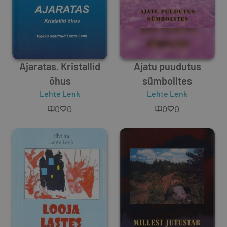
Ajaratas. Kristallid
Ajatu puudutus
õhus
sümbolites
Lehte Lenk
Lehte Lenk
0
0
0
0