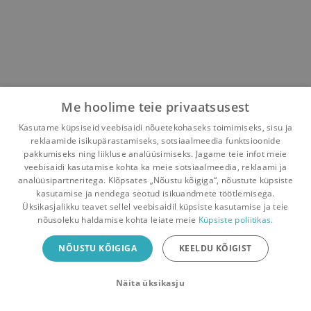
Me hoolime teie privaatsusest
Kasutame küpsiseid veebisaidi nõuetekohaseks toimimiseks, sisu ja
reklaamide isikupärastamiseks, sotsiaalmeedia funktsioonide
pakkumiseks ning liikluse analüüsimiseks. Jagame teie infot meie
veebisaidi kasutamise kohta ka meie sotsiaalmeedia, reklaami ja
analüüsipartneritega. Klõpsates „Nõustu kõigiga“, nõustute küpsiste
kasutamise ja nendega seotud isikuandmete töötlemisega.
Pealehele
Ostukorv
Sõnumid
Teated
Konto
Üksikasjalikku teavet sellel veebisaidil küpsiste kasutamise ja teie
nõusoleku haldamise kohta leiate meie
Küpsiste poliitikas.
Raamatuvahetuse mobiiliäpp
NÕUSTU KÕIGIGA
KEELDU KÕIGIST
Vaheta raamatuid veelgi mugavamalt!
Näita üksikasju
Sulge
Laadi alla