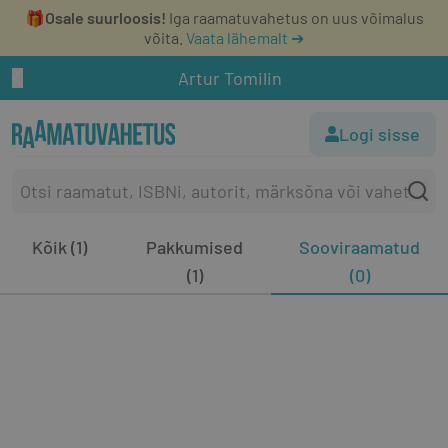
🎁
Osale suurloosis!
Iga raamatuvahetus on uus võimalus
võita.
Vaata lähemalt ➔
Artur Tomilin
Logi sisse
Kõik (1)
Pakkumised
Sooviraamatud
(1)
(0)